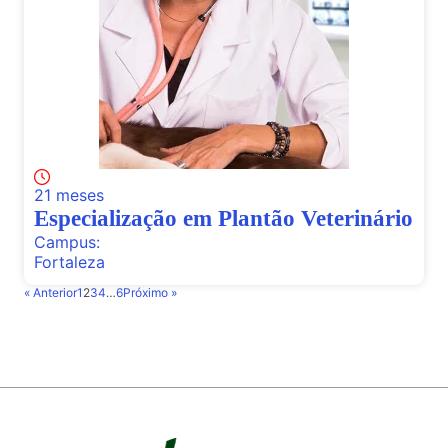
21 meses
Especialização em Plantão Veterinário
Campus:
Fortaleza
« Anterior
1
2
3
4
…
6
Próximo »