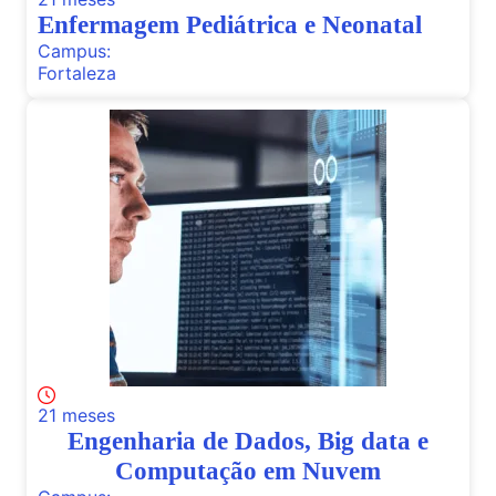
Enfermagem Pediátrica e Neonatal
Campus:
Fortaleza
21 meses
Engenharia de Dados, Big data e
Computação em Nuvem