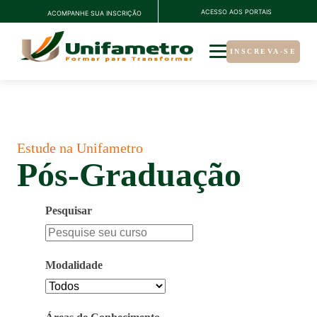
ACESSO AOS PORTAIS
ACOMPANHE SUA INSCRIÇÃO
INSCREVA-SE
Estude na Unifametro
Pós-Graduação
Pesquisar
Pesquisa
de
curso
Modalidade