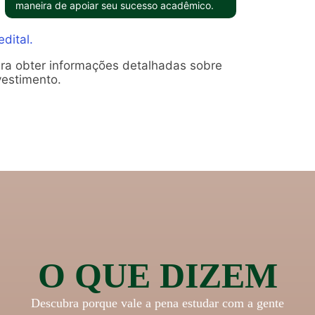
maneira de apoiar seu sucesso acadêmico.
dital.
a obter informações detalhadas sobre
vestimento.
O QUE DIZEM
Descubra porque vale a pena estudar com a gente