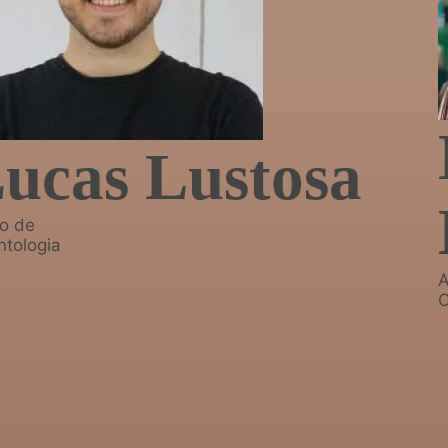
ucas Lustosa
o de
tologia
A
O