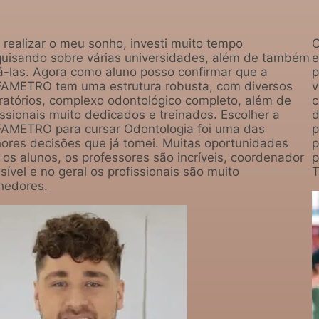
 realizar o meu sonho, investi muito tempo
C
uisando sobre várias universidades, além de também
e
tá-las. Agora como aluno posso confirmar que a
p
AMETRO tem uma estrutura robusta, com diversos
v
ratórios, complexo odontológico completo, além de
c
issionais muito dedicados e treinados. Escolher a
d
AMETRO para cursar Odontologia foi uma das
p
ores decisões que já tomei. Muitas oportunidades
p
 os alunos, os professores são incríveis, coordenador
p
sível e no geral os profissionais são muito
T
hedores.