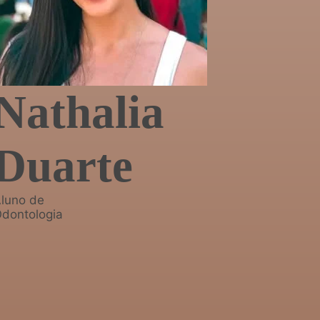
Nathalia
Duarte
luno de
dontologia