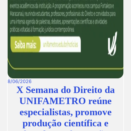
8
/
06
/
2026
X Semana do Direito da
UNIFAMETRO reúne
especialistas, promove
produção científica e