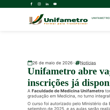
UNIFAMETR
26
de
maio
de
2026
Notícias
Unifametro abre va
inscrições já dispon
A
Faculdade de Medicina Unifametro
tor
graduação em Medicina, no turno integral,
O curso foi autorizado pelo Ministério d
setembro de 2025, e as aulas serão real