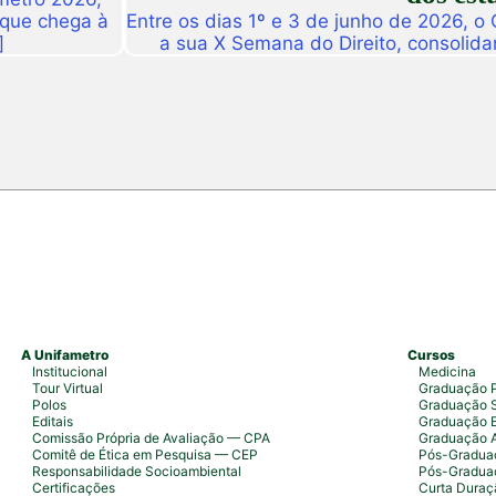
 que chega à
Entre os dias 1º e 3 de junho de 2026, o
]
a sua X Semana do Direito, consolid
importantes eventos acadêmicos da ins
campus Fortaleza e Maracanaú, reunindo
do Direito e convidado
A Unifametro
Cursos
Institucional
Medicina
Tour Virtual
Graduação P
Polos
Graduação S
Editais
Graduação 
Comissão Própria de Avaliação — CPA
Graduação 
Comitê de Ética em Pesquisa — CEP
Pós-Graduaç
Responsabilidade Socioambiental
Pós-Gradua
Certificações
Curta Duraç