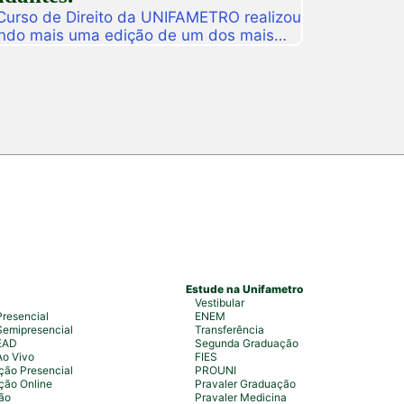
 Curso de Direito da UNIFAMETRO realizou
ando mais uma edição de um dos mais
tituição. A programação aconteceu nos
 estudantes, professores, profissionais
s para uma intensa […]
Estude na Unifametro
Vestibular
resencial
ENEM
emipresencial
Transferência
EAD
Segunda Graduação
Ao Vivo
FIES
ão Presencial
PROUNI
ção Online
Pravaler Graduação
ão
Pravaler Medicina