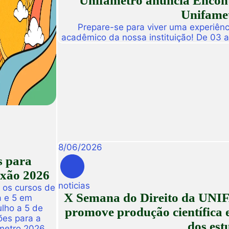
Unifametro anuncia Encont
Unifamet
Prepare-se para viver uma experiênc
acadêmico da nossa instituição! De 03 
abre suas portas para a Conexão Un
dedicado a fomentar a inovação, a t
disseminação de descobertas científ
8
/
06
/
2026
s para
exão 2026
noticias
 os cursos de
X Semana do Direito da UNIF
a e 5 em
ulho a 5 de
promove produção científica e
ões para a
dos est
metro 2026,