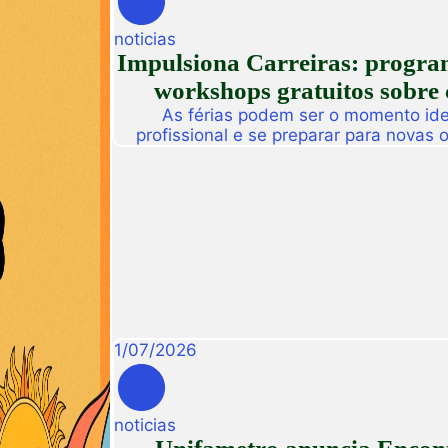
noticias
Impulsiona Carreiras: programa
workshops gratuitos sobre 
As férias podem ser o momento idea
profissional e se preparar para novas
Pensando nisso, a Unifametro Carreir
Impulsiona Carreiras, uma programa
workshops online e gratuitos volta
interess
1
/
07
/
2026
noticias