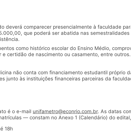
ado deverá comparecer presencialmente à faculdade par
.000,00, que poderá ser abatida nas semestralidades a
stência.
entos como histórico escolar do Ensino Médio, comprov
or e certidão de nascimento ou casamento, entre outros.
cina não conta com financiamento estudantil próprio da
 junto às instituições financeiras parceiras da faculda
ato é o e-mail
unifametro@econrio.com.br
. As datas co
matrículas — constam no Anexo 1 (Calendário) do edital, 
té 18h