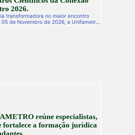
ros Científicos da Conexão
ro 2026.
ia transformadora no maior encontro
a 05 de Novembro de 2026, a Unifametro
ifametro 2026, um evento presencial
roca de vivências profissionais e a
icas. Com o propósito central de […]
AMETRO reúne especialistas,
 fortalece a formação jurídica
udantes.