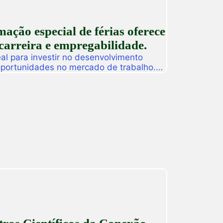
ção especial de férias oferece
carreira e empregabilidade.
l para investir no desenvolvimento
 oportunidades no mercado de trabalho.
as promoverá, de 27 a 31 de julho, o
ção especial de férias composta por
dos para alunos, egressos e público
ado. […]