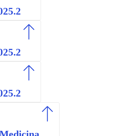
025.2
025.2
025.2
 Medicina