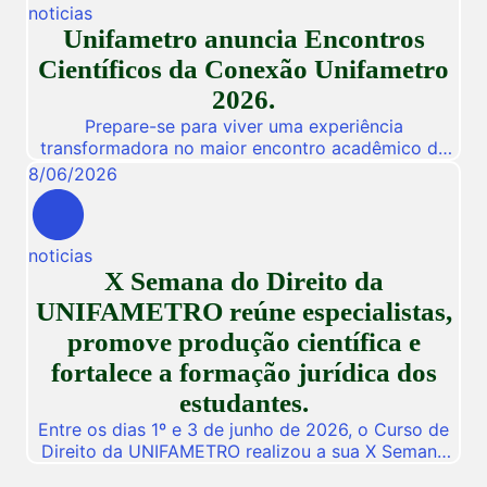
noticias
workshops online e gratuitos voltados para alunos,
Unifametro anuncia Encontros
egressos e público interessado. […]
Científicos da Conexão Unifametro
2026.
Prepare-se para viver uma experiência
transformadora no maior encontro acadêmico da
nossa instituição! De 03 a 05 de Novembro de
8
/
06
/
2026
2026, a Unifametro abre suas portas para a
Conexão Unifametro 2026, um evento presencial
dedicado a fomentar a inovação, a troca de
noticias
vivências profissionais e a disseminação de
X Semana do Direito da
descobertas científicas. Com o propósito central
de […]
UNIFAMETRO reúne especialistas,
promove produção científica e
fortalece a formação jurídica dos
estudantes.
Entre os dias 1º e 3 de junho de 2026, o Curso de
Direito da UNIFAMETRO realizou a sua X Semana
do Direito, consolidando mais uma edição de um