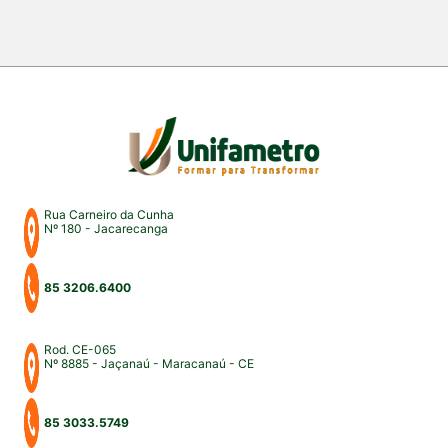
dos mais importantes eventos acadêmicos da
instituição. A programação aconteceu nos campus
Fortaleza e Maracanaú, reunindo estudantes,
professores, profissionais do Direito e convidados
para uma intensa […]
Rua Carneiro da Cunha
Nº 180 - Jacarecanga
85 3206.6400
Rod. CE-065
Nº 8885 - Jaçanaú - Maracanaú - CE
85 3033.5749