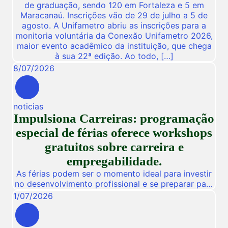
de graduação, sendo 120 em Fortaleza e 5 em
Maracanaú. Inscrições vão de 29 de julho a 5 de
agosto. A Unifametro abriu as inscrições para a
monitoria voluntária da Conexão Unifametro 2026,
maior evento acadêmico da instituição, que chega
à sua 22ª edição. Ao todo, […]
8
/
07
/
2026
noticias
Impulsiona Carreiras: programação
especial de férias oferece workshops
gratuitos sobre carreira e
empregabilidade.
As férias podem ser o momento ideal para investir
no desenvolvimento profissional e se preparar para
novas oportunidades no mercado de trabalho.
1
/
07
/
2026
Pensando nisso, a Unifametro Carreiras promoverá,
de 27 a 31 de julho, o Impulsiona Carreiras, uma
programação especial de férias composta por