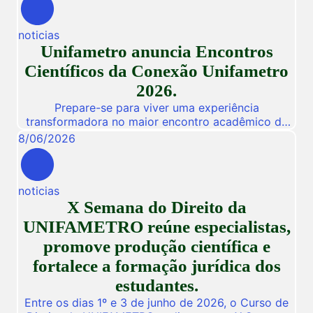
de 27 a 31 de julho, o Impulsiona Carreiras, uma
programação especial de férias composta por
noticias
workshops online e gratuitos voltados para alunos,
Unifametro anuncia Encontros
egressos e público interessado. […]
Científicos da Conexão Unifametro
2026.
Prepare-se para viver uma experiência
transformadora no maior encontro acadêmico da
nossa instituição! De 03 a 05 de Novembro de
8
/
06
/
2026
2026, a Unifametro abre suas portas para a
Conexão Unifametro 2026, um evento presencial
dedicado a fomentar a inovação, a troca de
noticias
vivências profissionais e a disseminação de
X Semana do Direito da
descobertas científicas. Com o propósito central
de […]
UNIFAMETRO reúne especialistas,
promove produção científica e
fortalece a formação jurídica dos
estudantes.
Entre os dias 1º e 3 de junho de 2026, o Curso de