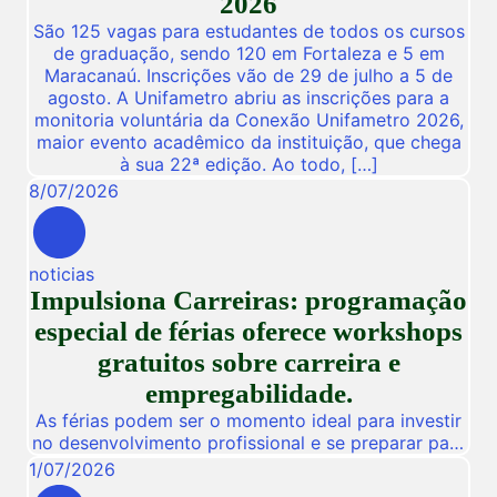
2026
São 125 vagas para estudantes de todos os cursos
de graduação, sendo 120 em Fortaleza e 5 em
Maracanaú. Inscrições vão de 29 de julho a 5 de
agosto. A Unifametro abriu as inscrições para a
monitoria voluntária da Conexão Unifametro 2026,
maior evento acadêmico da instituição, que chega
à sua 22ª edição. Ao todo, […]
8
/
07
/
2026
noticias
Impulsiona Carreiras: programação
especial de férias oferece workshops
gratuitos sobre carreira e
empregabilidade.
As férias podem ser o momento ideal para investir
no desenvolvimento profissional e se preparar para
novas oportunidades no mercado de trabalho.
1
/
07
/
2026
Pensando nisso, a Unifametro Carreiras promoverá,