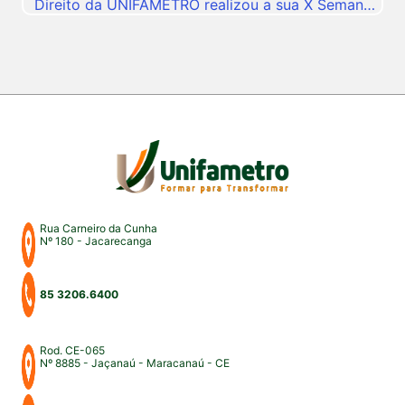
Direito da UNIFAMETRO realizou a sua X Semana
do Direito, consolidando mais uma edição de um
dos mais importantes eventos acadêmicos da
instituição. A programação aconteceu nos campus
Fortaleza e Maracanaú, reunindo estudantes,
professores, profissionais do Direito e convidados
para uma intensa […]
Rua Carneiro da Cunha
Nº 180 - Jacarecanga
85 3206.6400
Rod. CE-065
Nº 8885 - Jaçanaú - Maracanaú - CE