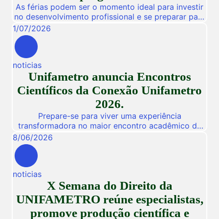
As férias podem ser o momento ideal para investir
no desenvolvimento profissional e se preparar para
novas oportunidades no mercado de trabalho.
1
/
07
/
2026
Pensando nisso, a Unifametro Carreiras promoverá,
de 27 a 31 de julho, o Impulsiona Carreiras, uma
programação especial de férias composta por
noticias
workshops online e gratuitos voltados para alunos,
Unifametro anuncia Encontros
egressos e público interessado. […]
Científicos da Conexão Unifametro
2026.
Prepare-se para viver uma experiência
transformadora no maior encontro acadêmico da
nossa instituição! De 03 a 05 de Novembro de
8
/
06
/
2026
2026, a Unifametro abre suas portas para a
Conexão Unifametro 2026, um evento presencial
dedicado a fomentar a inovação, a troca de
noticias
vivências profissionais e a disseminação de
X Semana do Direito da
descobertas científicas. Com o propósito central
de […]
UNIFAMETRO reúne especialistas,
promove produção científica e