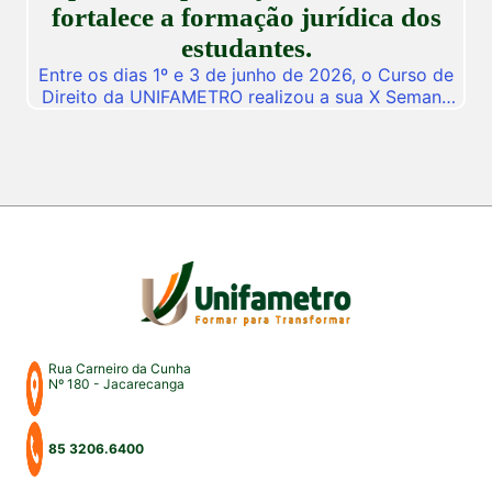
fortalece a formação jurídica dos
estudantes.
Entre os dias 1º e 3 de junho de 2026, o Curso de
Direito da UNIFAMETRO realizou a sua X Semana
do Direito, consolidando mais uma edição de um
dos mais importantes eventos acadêmicos da
instituição. A programação aconteceu nos campus
Fortaleza e Maracanaú, reunindo estudantes,
professores, profissionais do Direito e convidados
para uma intensa […]
Rua Carneiro da Cunha
Nº 180 - Jacarecanga
85 3206.6400