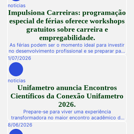
noticias
Impulsiona Carreiras: programação
especial de férias oferece workshops
gratuitos sobre carreira e
empregabilidade.
As férias podem ser o momento ideal para investir
no desenvolvimento profissional e se preparar para
novas oportunidades no mercado de trabalho.
1
/
07
/
2026
Pensando nisso, a Unifametro Carreiras promoverá,
de 27 a 31 de julho, o Impulsiona Carreiras, uma
programação especial de férias composta por
noticias
workshops online e gratuitos voltados para alunos,
Unifametro anuncia Encontros
egressos e público interessado. […]
Científicos da Conexão Unifametro
2026.
Prepare-se para viver uma experiência
transformadora no maior encontro acadêmico da
nossa instituição! De 03 a 05 de Novembro de
8
/
06
/
2026
2026, a Unifametro abre suas portas para a