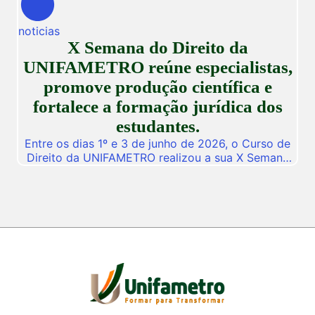
Conexão Unifametro 2026, um evento presencial
dedicado a fomentar a inovação, a troca de
noticias
vivências profissionais e a disseminação de
X Semana do Direito da
descobertas científicas. Com o propósito central
de […]
UNIFAMETRO reúne especialistas,
promove produção científica e
fortalece a formação jurídica dos
estudantes.
Entre os dias 1º e 3 de junho de 2026, o Curso de
Direito da UNIFAMETRO realizou a sua X Semana
do Direito, consolidando mais uma edição de um
dos mais importantes eventos acadêmicos da
instituição. A programação aconteceu nos campus
Fortaleza e Maracanaú, reunindo estudantes,
professores, profissionais do Direito e convidados
para uma intensa […]