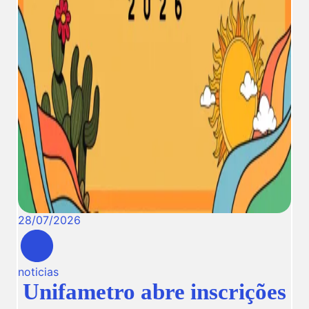
28
/
07
/
2026
noticias
Unifametro abre inscrições