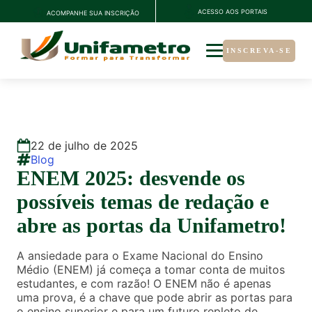
ACESSO AOS PORTAIS
ACOMPANHE SUA INSCRIÇÃO
INSCREVA-SE
22
de
julho
de
2025
Blog
ENEM 2025: desvende os
possíveis temas de redação e
abre as portas da Unifametro!
A ansiedade para o Exame Nacional do Ensino
Médio (ENEM) já começa a tomar conta de muitos
estudantes, e com razão! O ENEM não é apenas
uma prova, é a chave que pode abrir as portas para
o ensino superior e para um futuro repleto de