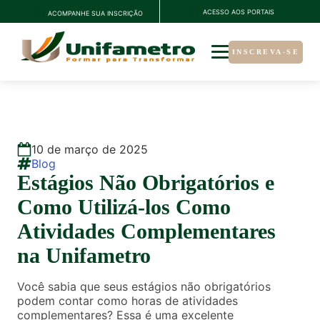
ACESSO AOS PORTAIS
ACOMPANHE SUA INSCRIÇÃO
INSCREVA-SE
10
de
março
de
2025
Blog
Estágios Não Obrigatórios e
Como Utilizá-los Como
Atividades Complementares
na Unifametro
Você sabia que seus estágios não obrigatórios
podem contar como horas de atividades
complementares? Essa é uma excelente