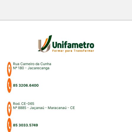
dos mais importantes eventos acadêmicos da
instituição. A programação aconteceu nos campus
Fortaleza e Maracanaú, reunindo estudantes,
professores, profissionais do Direito e convidados
para uma intensa […]
Rua Carneiro da Cunha
Nº 180 - Jacarecanga
85 3206.6400
Rod. CE-065
Nº 8885 - Jaçanaú - Maracanaú - CE
85 3033.5749