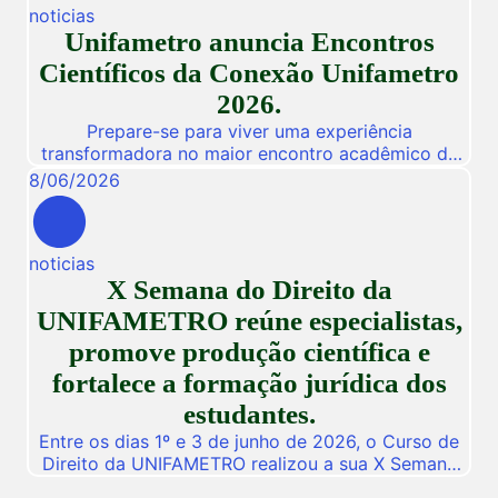
noticias
workshops online e gratuitos voltados para alunos,
Unifametro anuncia Encontros
egressos e público interessado. […]
Científicos da Conexão Unifametro
2026.
Prepare-se para viver uma experiência
transformadora no maior encontro acadêmico da
nossa instituição! De 03 a 05 de Novembro de
8
/
06
/
2026
2026, a Unifametro abre suas portas para a
Conexão Unifametro 2026, um evento presencial
dedicado a fomentar a inovação, a troca de
noticias
vivências profissionais e a disseminação de
X Semana do Direito da
descobertas científicas. Com o propósito central
de […]
UNIFAMETRO reúne especialistas,
promove produção científica e
fortalece a formação jurídica dos
estudantes.
Entre os dias 1º e 3 de junho de 2026, o Curso de
Direito da UNIFAMETRO realizou a sua X Semana
do Direito, consolidando mais uma edição de um