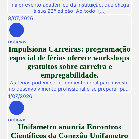
maior evento acadêmico da instituição, que chega
à sua 22ª edição. Ao todo, […]
8
/
07
/
2026
noticias
Impulsiona Carreiras: programação
especial de férias oferece workshops
gratuitos sobre carreira e
empregabilidade.
As férias podem ser o momento ideal para investir
no desenvolvimento profissional e se preparar para
novas oportunidades no mercado de trabalho.
1
/
07
/
2026
Pensando nisso, a Unifametro Carreiras promoverá,
de 27 a 31 de julho, o Impulsiona Carreiras, uma
programação especial de férias composta por
noticias
workshops online e gratuitos voltados para alunos,
Unifametro anuncia Encontros
egressos e público interessado. […]
Científicos da Conexão Unifametro