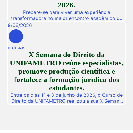
2026.
Prepare-se para viver uma experiência
transformadora no maior encontro acadêmico da
nossa instituição! De 03 a 05 de Novembro de
8
/
06
/
2026
2026, a Unifametro abre suas portas para a
Conexão Unifametro 2026, um evento presencial
dedicado a fomentar a inovação, a troca de
noticias
vivências profissionais e a disseminação de
X Semana do Direito da
descobertas científicas. Com o propósito central
de […]
UNIFAMETRO reúne especialistas,
promove produção científica e
fortalece a formação jurídica dos
estudantes.
Entre os dias 1º e 3 de junho de 2026, o Curso de
Direito da UNIFAMETRO realizou a sua X Semana
do Direito, consolidando mais uma edição de um
dos mais importantes eventos acadêmicos da
instituição. A programação aconteceu nos campus
Fortaleza e Maracanaú, reunindo estudantes,
professores, profissionais do Direito e convidados