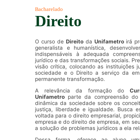
Bacharelado
Direito
O curso de
Direito
da
Unifametro
irá p
generalista e humanística, desenvolv
indispensáveis à adequada compreensã
jurídico e das transformações sociais. Pre
visão crítica, colocando as instituições
sociedade e o Direito a serviço da e
permanente transformação.
A relevância da formação do
Cur
Unifametro
parte da compreensão do 
dinâmica da sociedade sobre os conceit
justiça, liberdade e igualdade. Busca e
voltada para o direito empresarial, propic
empresa e do direito de empresa, em seus
a solução de problemas jurídicos a ela re
Dessa forma, oferece ao aluno uma 