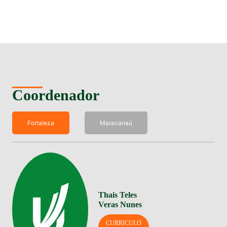
Coordenador
Fortaleza
Maracanaú
Thais Teles
Veras Nunes
CURRICULO