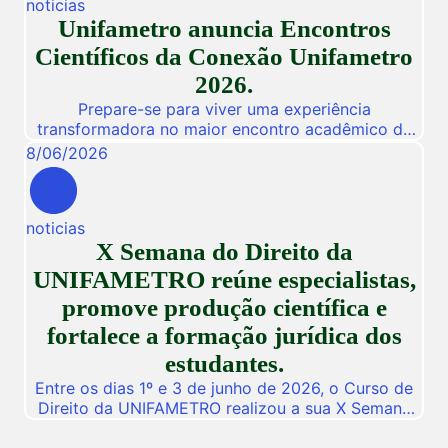
noticias
workshops online e gratuitos voltados para alunos,
Unifametro anuncia Encontros
egressos e público interessado. […]
Científicos da Conexão Unifametro
2026.
Prepare-se para viver uma experiência
transformadora no maior encontro acadêmico da
nossa instituição! De 03 a 05 de Novembro de
8
/
06
/
2026
2026, a Unifametro abre suas portas para a
Conexão Unifametro 2026, um evento presencial
dedicado a fomentar a inovação, a troca de
noticias
vivências profissionais e a disseminação de
X Semana do Direito da
descobertas científicas. Com o propósito central
de […]
UNIFAMETRO reúne especialistas,
promove produção científica e
fortalece a formação jurídica dos
estudantes.
Entre os dias 1º e 3 de junho de 2026, o Curso de
Direito da UNIFAMETRO realizou a sua X Semana
do Direito, consolidando mais uma edição de um