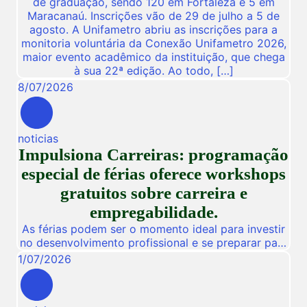
de graduação, sendo 120 em Fortaleza e 5 em
Maracanaú. Inscrições vão de 29 de julho a 5 de
agosto. A Unifametro abriu as inscrições para a
monitoria voluntária da Conexão Unifametro 2026,
maior evento acadêmico da instituição, que chega
à sua 22ª edição. Ao todo, […]
8
/
07
/
2026
noticias
Impulsiona Carreiras: programação
especial de férias oferece workshops
gratuitos sobre carreira e
empregabilidade.
As férias podem ser o momento ideal para investir
no desenvolvimento profissional e se preparar para
novas oportunidades no mercado de trabalho.
1
/
07
/
2026
Pensando nisso, a Unifametro Carreiras promoverá,
de 27 a 31 de julho, o Impulsiona Carreiras, uma
programação especial de férias composta por