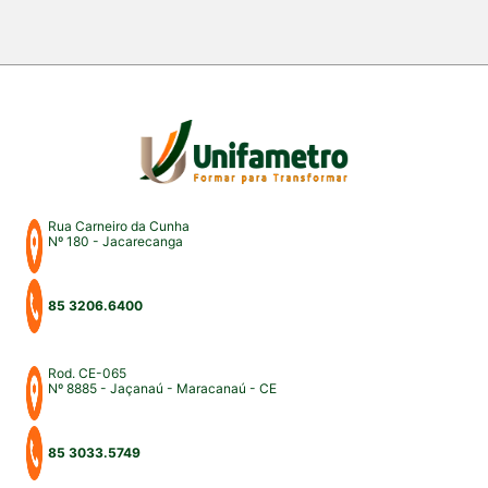
dos mais importantes eventos acadêmicos da
instituição. A programação aconteceu nos campus
Fortaleza e Maracanaú, reunindo estudantes,
professores, profissionais do Direito e convidados
para uma intensa […]
Rua Carneiro da Cunha
Nº 180 - Jacarecanga
85 3206.6400
Rod. CE-065
Nº 8885 - Jaçanaú - Maracanaú - CE
85 3033.5749