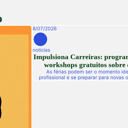
o
8
/
07
/
2026
noticias
Impulsiona Carreiras: programa
workshops gratuitos sobre 
As férias podem ser o momento idea
profissional e se preparar para novas
Pensando nisso, a Unifametro Carreir
Impulsiona Carreiras, uma programa
workshops online e gratuitos volta
interess