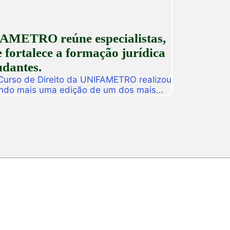
AMETRO reúne especialistas,
 fortalece a formação jurídica
udantes.
 Curso de Direito da UNIFAMETRO realizou
ando mais uma edição de um dos mais
tituição. A programação aconteceu nos
 estudantes, professores, profissionais
s para uma intensa […]