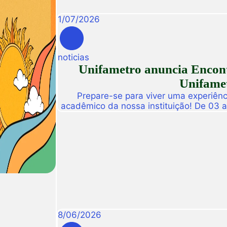
1
/
07
/
2026
noticias
Unifametro anuncia Encont
Unifamet
Prepare-se para viver uma experiênc
acadêmico da nossa instituição! De 03 
abre suas portas para a Conexão Un
dedicado a fomentar a inovação, a t
disseminação de descobertas científ
8
/
06
/
2026