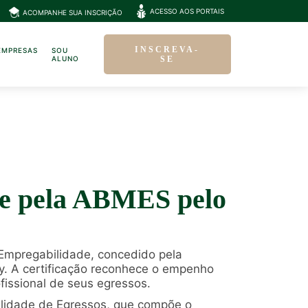
ACESSO AOS PORTAIS
ACOMPANHE SUA INSCRIÇÃO
INSCREVA-
EMPRESAS
SOU
ALUNO
SE
de pela ABMES pelo
 Empregabilidade, concedido pela
y. A certificação reconhece o empenho
fissional de seus egressos.
bilidade de Egressos, que compõe o