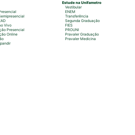
Estude na Unifametro
Vestibular
resencial
ENEM
emipresencial
Transferência
EAD
Segunda Graduação
Ao Vivo
FIES
ão Presencial
PROUNI
ção Online
Pravaler Graduação
ão
Pravaler Medicina
pandir