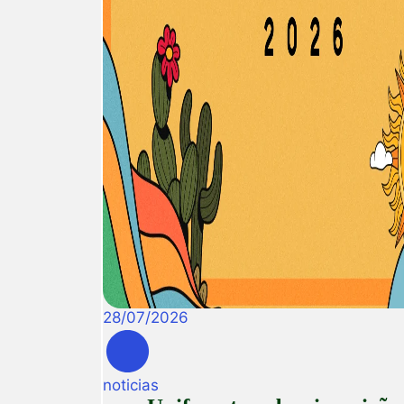
28
/
07
/
2026
noticias