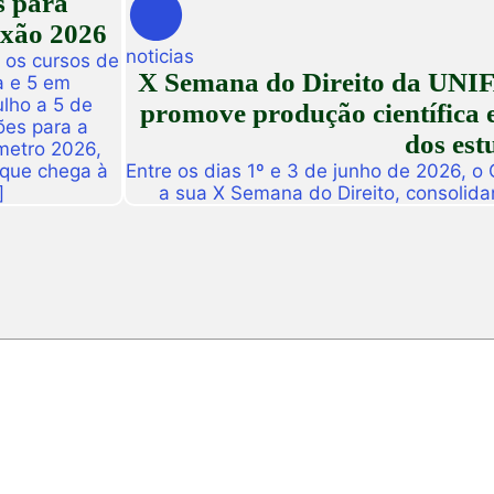
s para
exão 2026
noticias
 os cursos de
X Semana do Direito da UNIF
a e 5 em
ulho a 5 de
promove produção científica e
ões para a
dos est
metro 2026,
 que chega à
Entre os dias 1º e 3 de junho de 2026, o
]
a sua X Semana do Direito, consolid
importantes eventos acadêmicos da ins
campus Fortaleza e Maracanaú, reunindo
do Direito e convidado