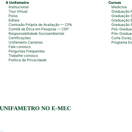
A Unifametro
Cursos
Institucional
Medicina
Tour Virtual
Graduação P
Polos
Graduação S
Editais
Graduação 
Comissão Própria de Avaliação — CPA
Graduação 
Comitê de Ética em Pesquisa — CEP
Pós-Graduaç
Responsabilidade Socioambiental
Pós-Gradua
Certificações
Curta Duraç
Unifametro Carreiras
Programa Ex
Fale conosco
Perguntas Frequentes
Trabalhe conosco
Politica de Privacidade
 UNIFAMETRO NO E-MEC