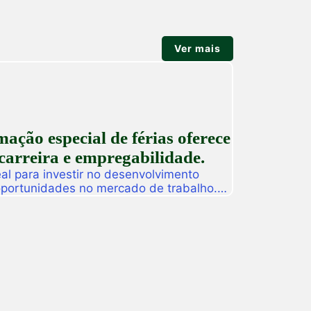
Ver mais
ção especial de férias oferece
carreira e empregabilidade.
l para investir no desenvolvimento
 oportunidades no mercado de trabalho.
as promoverá, de 27 a 31 de julho, o
ção especial de férias composta por
dos para alunos, egressos e público
ado. […]