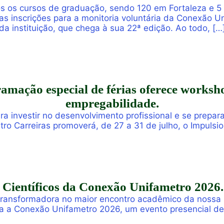
s os cursos de graduação, sendo 120 em Fortaleza e 5
 as inscrições para a monitoria voluntária da Conexão
da instituição, que chega à sua 22ª edição. Ao todo, […
mação especial de férias oferece worksho
empregabilidade.
ra investir no desenvolvimento profissional e se prepa
tro Carreiras promoverá, de 27 a 31 de julho, o Impulsi
shops online e gratuitos voltados para alunos, egresso
Científicos da Conexão Unifametro 2026.
 transformadora no maior encontro acadêmico da nossa 
a a Conexão Unifametro 2026, um evento presencial de
is e a disseminação de descobertas científicas. Com o pr