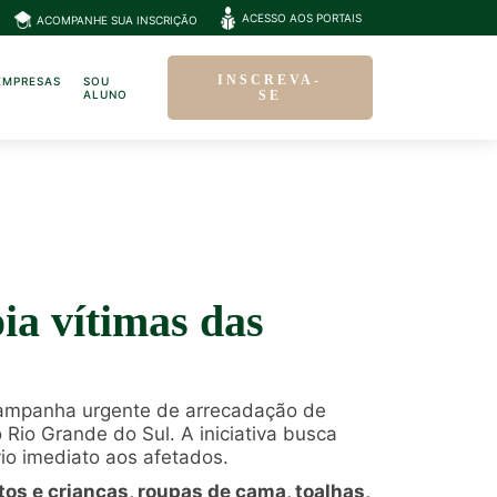
ACESSO AOS PORTAIS
ACOMPANHE SUA INSCRIÇÃO
INSCREVA-
EMPRESAS
SOU
ALUNO
SE
a vítimas das
campanha urgente de arrecadação de
 Rio Grande do Sul. A iniciativa busca
io imediato aos afetados.
tos e crianças, roupas de cama, toalhas,