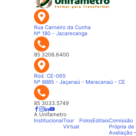
Rua Carneiro da Cunha
Nº 180 - Jacarecanga
85 3206.6400
Rod. CE-065
Nº 8885 - Jaçanaú - Maracanaú - CE
85 3033.5749
A Unifametro
Institucional
Tour
Polos
Editais
Comissão
Virtual
Própria de
Avaliação