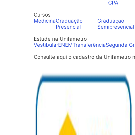
CPA
Cursos
Medicina
Graduação
Graduação
Presencial
Semipresencial
Estude na Unifametro
Vestibular
ENEM
Transferência
Segunda G
Consulte aqui o cadastro da Unifametro