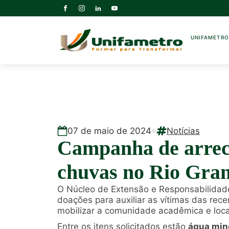
UNIFAMETR
07
de
maio
de
2024
Notícias
Campanha de arreca
chuvas no Rio Gran
O Núcleo de Extensão e Responsabilidad
doações para auxiliar as vítimas das rece
mobilizar a comunidade acadêmica e local
Entre os itens solicitados estão
água mine