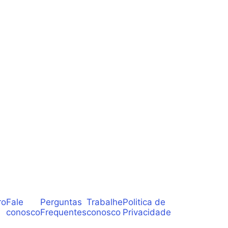
ro
Fale
Perguntas
Trabalhe
Politica de
conosco
Frequentes
conosco
Privacidade