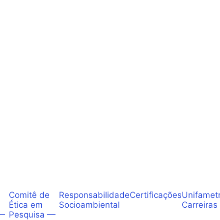
Comitê de
Responsabilidade
Certificações
Unifamet
Ética em
Socioambiental
Carreiras
 —
Pesquisa —