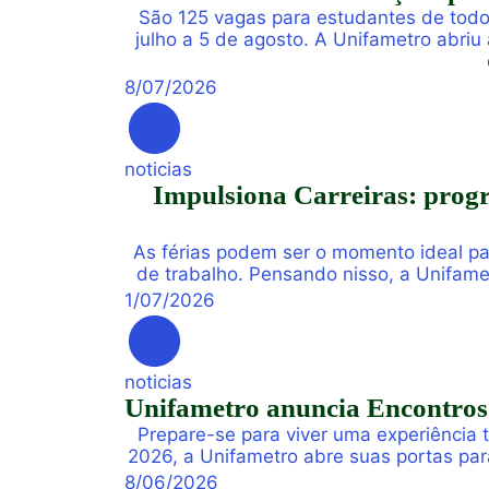
São 125 vagas para estudantes de todo
julho a 5 de agosto. A Unifametro abriu
8
/
07
/
2026
noticias
Impulsiona Carreiras: progra
As férias podem ser o momento ideal pa
de trabalho. Pensando nisso, a Unifame
de férias composta por work
1
/
07
/
2026
noticias
Unifametro anuncia Encontros 
Prepare-se para viver uma experiência
2026, a Unifametro abre suas portas par
vivências profissiona
8
/
06
/
2026