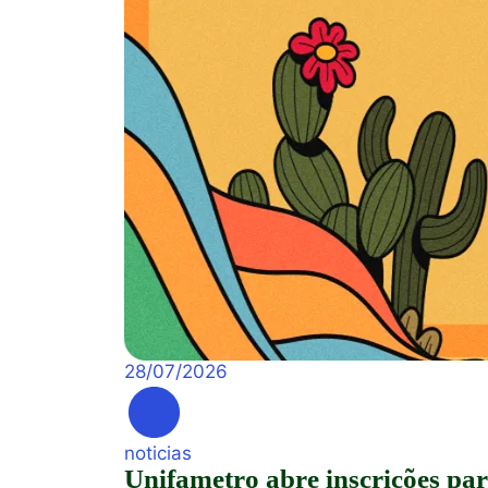
28
/
07
/
2026
noticias
Unifametro abre inscrições pa