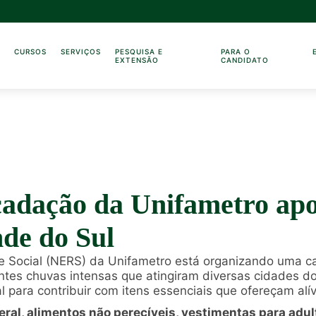
O
CURSOS
SERVIÇOS
PESQUISA E
PARA O
EXTENSÃO
CANDIDATO
dação da Unifametro apoi
de do Sul
e Social (NERS) da Unifametro está organizando uma 
ntes chuvas intensas que atingiram diversas cidades do
 para contribuir com itens essenciais que ofereçam alív
ral, alimentos não perecíveis, vestimentas para adul