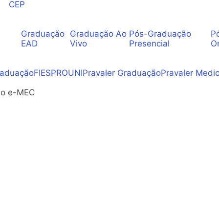
CEP
Graduação
Graduação Ao
Pós-Graduação
P
EAD
Vivo
Presencial
O
raduação
FIES
PROUNI
Pravaler Graduação
Pravaler Medic
 no e-MEC