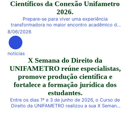
Científicos da Conexão Unifametro
2026.
Prepare-se para viver uma experiência
transformadora no maior encontro acadêmico da
nossa instituição! De 03 a 05 de Novembro de
8
/
06
/
2026
2026, a Unifametro abre suas portas para a
Conexão Unifametro 2026, um evento presencial
dedicado a fomentar a inovação, a troca de
noticias
vivências profissionais e a disseminação de
X Semana do Direito da
descobertas científicas. Com o propósito central
de […]
UNIFAMETRO reúne especialistas,
promove produção científica e
fortalece a formação jurídica dos
estudantes.
Entre os dias 1º e 3 de junho de 2026, o Curso de
Direito da UNIFAMETRO realizou a sua X Semana
do Direito, consolidando mais uma edição de um
dos mais importantes eventos acadêmicos da
instituição. A programação aconteceu nos campus
Fortaleza e Maracanaú, reunindo estudantes,