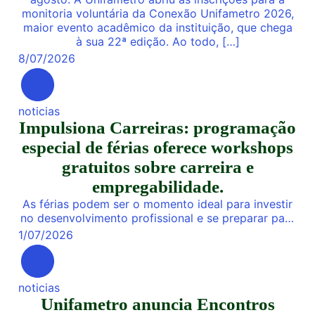
monitoria voluntária da Conexão Unifametro 2026,
maior evento acadêmico da instituição, que chega
à sua 22ª edição. Ao todo, […]
8
/
07
/
2026
noticias
Impulsiona Carreiras: programação
especial de férias oferece workshops
gratuitos sobre carreira e
empregabilidade.
As férias podem ser o momento ideal para investir
no desenvolvimento profissional e se preparar para
novas oportunidades no mercado de trabalho.
1
/
07
/
2026
Pensando nisso, a Unifametro Carreiras promoverá,
de 27 a 31 de julho, o Impulsiona Carreiras, uma
programação especial de férias composta por
noticias
workshops online e gratuitos voltados para alunos,
Unifametro anuncia Encontros
egressos e público interessado. […]