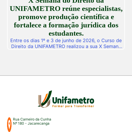
X Semana do Direito da
de […]
UNIFAMETRO reúne especialistas,
promove produção científica e
fortalece a formação jurídica dos
estudantes.
Entre os dias 1º e 3 de junho de 2026, o Curso de
Direito da UNIFAMETRO realizou a sua X Semana
do Direito, consolidando mais uma edição de um
dos mais importantes eventos acadêmicos da
instituição. A programação aconteceu nos campus
Fortaleza e Maracanaú, reunindo estudantes,
professores, profissionais do Direito e convidados
para uma intensa […]
Rua Carneiro da Cunha
Nº 180 - Jacarecanga