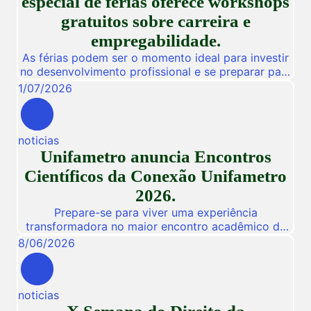
especial de férias oferece workshops
gratuitos sobre carreira e
empregabilidade.
As férias podem ser o momento ideal para investir
no desenvolvimento profissional e se preparar para
novas oportunidades no mercado de trabalho.
1
/
07
/
2026
Pensando nisso, a Unifametro Carreiras promoverá,
de 27 a 31 de julho, o Impulsiona Carreiras, uma
programação especial de férias composta por
noticias
workshops online e gratuitos voltados para alunos,
Unifametro anuncia Encontros
egressos e público interessado. […]
Científicos da Conexão Unifametro
2026.
Prepare-se para viver uma experiência
transformadora no maior encontro acadêmico da
nossa instituição! De 03 a 05 de Novembro de
8
/
06
/
2026
2026, a Unifametro abre suas portas para a
Conexão Unifametro 2026, um evento presencial
dedicado a fomentar a inovação, a troca de
noticias
vivências profissionais e a disseminação de
descobertas científicas. Com o propósito central