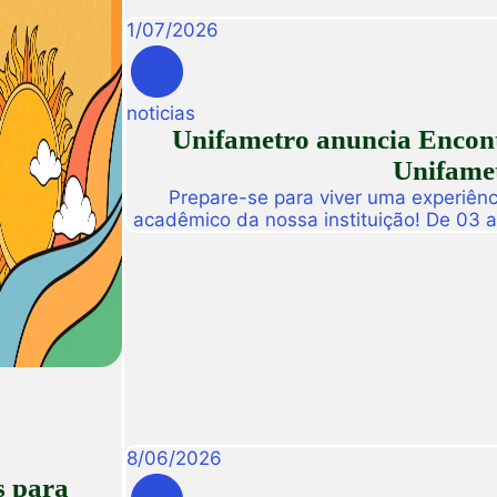
1
/
07
/
2026
noticias
Unifametro anuncia Encont
Unifamet
Prepare-se para viver uma experiênc
acadêmico da nossa instituição! De 03 
abre suas portas para a Conexão Un
dedicado a fomentar a inovação, a t
disseminação de descobertas científ
8
/
06
/
2026
s para