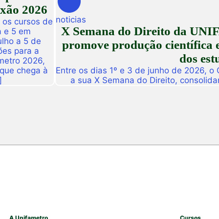
exão 2026
noticias
 os cursos de
X Semana do Direito da UNIF
a e 5 em
ulho a 5 de
promove produção científica e
ões para a
dos est
metro 2026,
 que chega à
Entre os dias 1º e 3 de junho de 2026, o
]
a sua X Semana do Direito, consolid
importantes eventos acadêmicos da ins
campus Fortaleza e Maracanaú, reunindo
do Direito e convidado
A Unifametro
Cursos