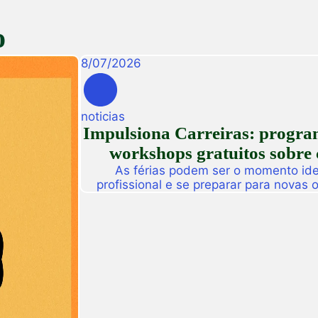
o
8
/
07
/
2026
noticias
Impulsiona Carreiras: programa
workshops gratuitos sobre 
As férias podem ser o momento idea
profissional e se preparar para novas
Pensando nisso, a Unifametro Carreir
Impulsiona Carreiras, uma programa
workshops online e gratuitos volta
interess