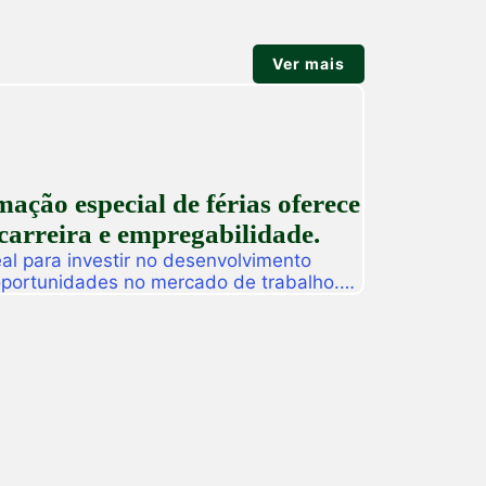
Ver mais
ção especial de férias oferece
carreira e empregabilidade.
l para investir no desenvolvimento
 oportunidades no mercado de trabalho.
as promoverá, de 27 a 31 de julho, o
ção especial de férias composta por
dos para alunos, egressos e público
ado. […]