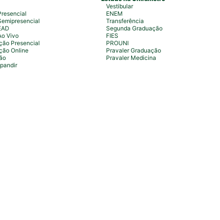
Vestibular
resencial
ENEM
emipresencial
Transferência
EAD
Segunda Graduação
Ao Vivo
FIES
ão Presencial
PROUNI
ção Online
Pravaler Graduação
ão
Pravaler Medicina
pandir