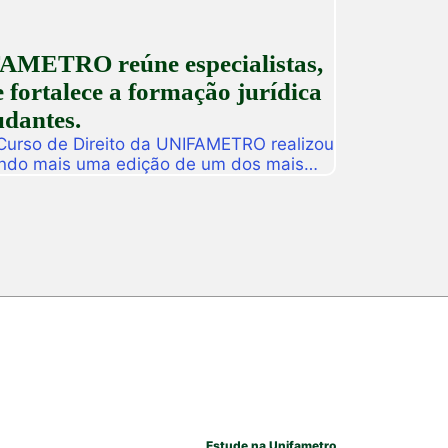
AMETRO reúne especialistas,
 fortalece a formação jurídica
udantes.
 Curso de Direito da UNIFAMETRO realizou
ando mais uma edição de um dos mais
tituição. A programação aconteceu nos
 estudantes, professores, profissionais
s para uma intensa […]
Estude na Unifametro