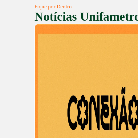
Fique por Dentro
Notícias Unifametr