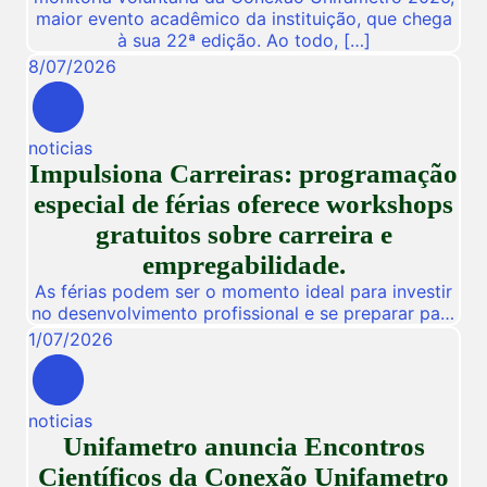
maior evento acadêmico da instituição, que chega
à sua 22ª edição. Ao todo, […]
8
/
07
/
2026
noticias
Impulsiona Carreiras: programação
especial de férias oferece workshops
gratuitos sobre carreira e
empregabilidade.
As férias podem ser o momento ideal para investir
no desenvolvimento profissional e se preparar para
novas oportunidades no mercado de trabalho.
1
/
07
/
2026
Pensando nisso, a Unifametro Carreiras promoverá,
de 27 a 31 de julho, o Impulsiona Carreiras, uma
programação especial de férias composta por
noticias
workshops online e gratuitos voltados para alunos,
Unifametro anuncia Encontros
egressos e público interessado. […]
Científicos da Conexão Unifametro