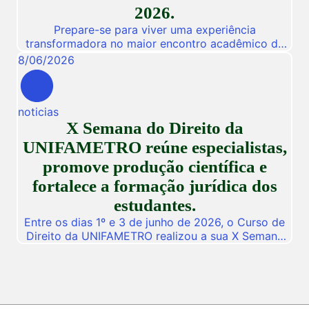
2026.
Prepare-se para viver uma experiência
transformadora no maior encontro acadêmico da
nossa instituição! De 03 a 05 de Novembro de
8
/
06
/
2026
2026, a Unifametro abre suas portas para a
Conexão Unifametro 2026, um evento presencial
dedicado a fomentar a inovação, a troca de
noticias
vivências profissionais e a disseminação de
X Semana do Direito da
descobertas científicas. Com o propósito central
de […]
UNIFAMETRO reúne especialistas,
promove produção científica e
fortalece a formação jurídica dos
estudantes.
Entre os dias 1º e 3 de junho de 2026, o Curso de
Direito da UNIFAMETRO realizou a sua X Semana
do Direito, consolidando mais uma edição de um
dos mais importantes eventos acadêmicos da
instituição. A programação aconteceu nos campus
Fortaleza e Maracanaú, reunindo estudantes,
professores, profissionais do Direito e convidados