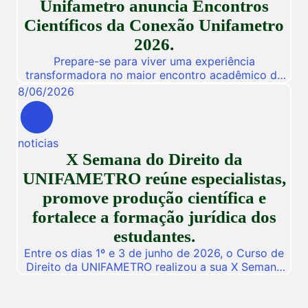
Unifametro anuncia Encontros
egressos e público interessado. […]
Científicos da Conexão Unifametro
2026.
Prepare-se para viver uma experiência
transformadora no maior encontro acadêmico da
nossa instituição! De 03 a 05 de Novembro de
8
/
06
/
2026
2026, a Unifametro abre suas portas para a
Conexão Unifametro 2026, um evento presencial
dedicado a fomentar a inovação, a troca de
noticias
vivências profissionais e a disseminação de
X Semana do Direito da
descobertas científicas. Com o propósito central
de […]
UNIFAMETRO reúne especialistas,
promove produção científica e
fortalece a formação jurídica dos
estudantes.
Entre os dias 1º e 3 de junho de 2026, o Curso de
Direito da UNIFAMETRO realizou a sua X Semana
do Direito, consolidando mais uma edição de um
dos mais importantes eventos acadêmicos da