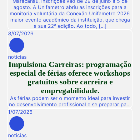
Maracanaú. Inscrições vão de 29 de julho a 5 de
agosto. A Unifametro abriu as inscrições para a
monitoria voluntária da Conexão Unifametro 2026,
maior evento acadêmico da instituição, que chega
à sua 22ª edição. Ao todo, […]
8
/
07
/
2026
noticias
Impulsiona Carreiras: programação
especial de férias oferece workshops
gratuitos sobre carreira e
empregabilidade.
As férias podem ser o momento ideal para investir
no desenvolvimento profissional e se preparar para
novas oportunidades no mercado de trabalho.
1
/
07
/
2026
Pensando nisso, a Unifametro Carreiras promoverá,
de 27 a 31 de julho, o Impulsiona Carreiras, uma
programação especial de férias composta por
noticias
workshops online e gratuitos voltados para alunos,