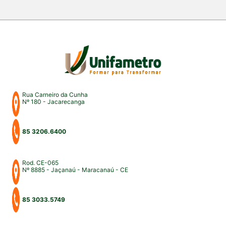
instituição. A programação aconteceu nos campus
Fortaleza e Maracanaú, reunindo estudantes,
professores, profissionais do Direito e convidados
para uma intensa […]
Rua Carneiro da Cunha
Nº 180 - Jacarecanga
85 3206.6400
Rod. CE-065
Nº 8885 - Jaçanaú - Maracanaú - CE
85 3033.5749