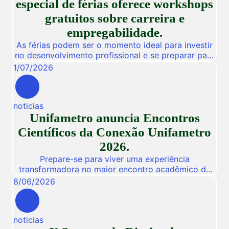
especial de férias oferece workshops
gratuitos sobre carreira e
empregabilidade.
As férias podem ser o momento ideal para investir
no desenvolvimento profissional e se preparar para
novas oportunidades no mercado de trabalho.
1
/
07
/
2026
Pensando nisso, a Unifametro Carreiras promoverá,
de 27 a 31 de julho, o Impulsiona Carreiras, uma
programação especial de férias composta por
noticias
workshops online e gratuitos voltados para alunos,
Unifametro anuncia Encontros
egressos e público interessado. […]
Científicos da Conexão Unifametro
2026.
Prepare-se para viver uma experiência
transformadora no maior encontro acadêmico da
nossa instituição! De 03 a 05 de Novembro de
8
/
06
/
2026
2026, a Unifametro abre suas portas para a
Conexão Unifametro 2026, um evento presencial
dedicado a fomentar a inovação, a troca de
noticias
vivências profissionais e a disseminação de