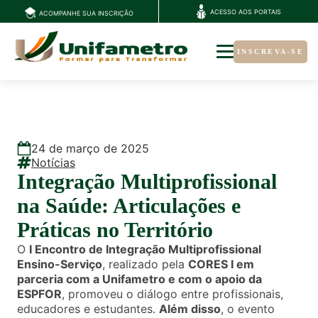
ACESSO AOS PORTAIS
ACOMPANHE SUA INSCRIÇÃO
INSCREVA-SE
24
de
março
de
2025
Notícias
Integração Multiprofissional
na Saúde: Articulações e
Práticas no Território
O
I Encontro de Integração Multiprofissional
Ensino-Serviço
, realizado pela
CORES I em
parceria com a Unifametro e com o apoio da
ESPFOR
, promoveu o diálogo entre profissionais,
educadores e estudantes.
Além disso
, o evento