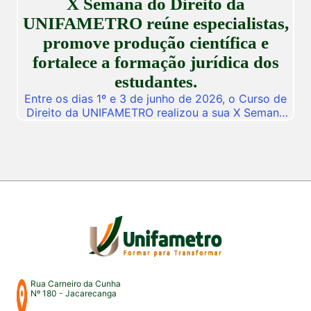
X Semana do Direito da
descobertas científicas. Com o propósito central
de […]
UNIFAMETRO reúne especialistas,
promove produção científica e
fortalece a formação jurídica dos
estudantes.
Entre os dias 1º e 3 de junho de 2026, o Curso de
Direito da UNIFAMETRO realizou a sua X Semana
do Direito, consolidando mais uma edição de um
dos mais importantes eventos acadêmicos da
instituição. A programação aconteceu nos campus
Fortaleza e Maracanaú, reunindo estudantes,
professores, profissionais do Direito e convidados
para uma intensa […]
Rua Carneiro da Cunha
Nº 180 - Jacarecanga