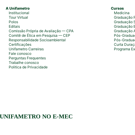
A Unifametro
Cursos
Institucional
Medicina
Tour Virtual
Graduação P
Polos
Graduação S
Editais
Graduação 
Comissão Própria de Avaliação — CPA
Graduação 
Comitê de Ética em Pesquisa — CEP
Pós-Graduaç
Responsabilidade Socioambiental
Pós-Gradua
Certificações
Curta Duraç
Unifametro Carreiras
Programa Ex
Fale conosco
Perguntas Frequentes
Trabalhe conosco
Politica de Privacidade
 UNIFAMETRO NO E-MEC