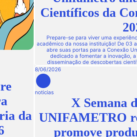
Científicos da C
20
Prepare-se para viver uma experiênc
acadêmico da nossa instituição! De 03 
abre suas portas para a Conexão Un
dedicado a fomentar a inovação, a t
disseminação de descobertas científ
8
/
06
/
2026
re
noticias
ra
X Semana do
ria da
UNIFAMETRO reún
6
promove produç