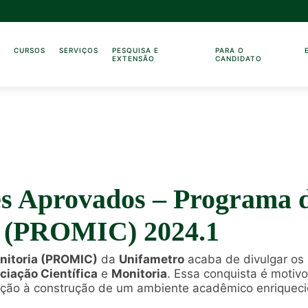
O
CURSOS
SERVIÇOS
PESQUISA E
PARA O
EXTENSÃO
CANDIDATO
es Aprovados – Programa d
ca (PROMIC) 2024.1
onitoria (PROMIC)
da
Unifametro
acaba de divulgar os
iciação Científica
e
Monitoria
. Essa conquista é motivo
reção à construção de um ambiente acadêmico enriqueci