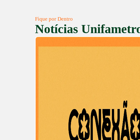
Fique por Dentro
Notícias Unifametr