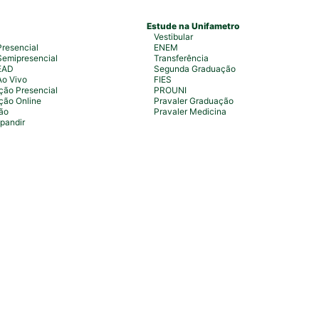
Estude na Unifametro
Vestibular
resencial
ENEM
emipresencial
Transferência
EAD
Segunda Graduação
Ao Vivo
FIES
ão Presencial
PROUNI
ção Online
Pravaler Graduação
ão
Pravaler Medicina
pandir