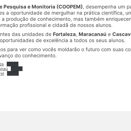
e Pesquisa e Monitoria (COOPEM)
, desempenha um pa
 a oportunidade de mergulhar na prática científica, un
a a produção de conhecimento, mas também enriquece
ormação profissional e cidadã de nossos alunos.
antes das unidades de
Fortaleza
,
Maracanaú
e
Cascav
portunidades de excelência a todos os seus alunos.
s para ver como vocês moldarão o futuro com suas cont
avanço do conhecimento.
za
Baixar
anaú
Baixar
el
Baixar