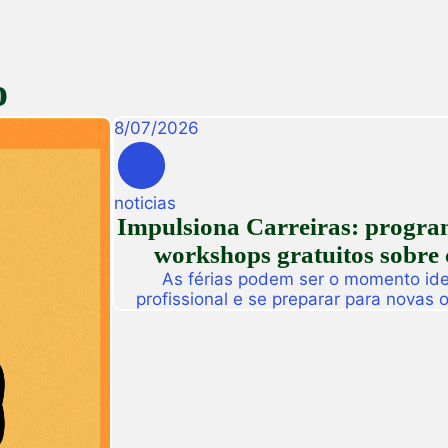
o
8
/
07
/
2026
noticias
Impulsiona Carreiras: programa
workshops gratuitos sobre 
As férias podem ser o momento idea
profissional e se preparar para novas
Pensando nisso, a Unifametro Carreir
Impulsiona Carreiras, uma programa
workshops online e gratuitos volta
interess