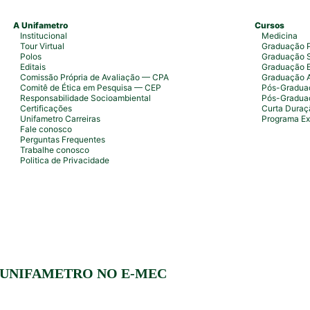
A Unifametro
Cursos
Institucional
Medicina
Tour Virtual
Graduação P
Polos
Graduação S
Editais
Graduação 
Comissão Própria de Avaliação — CPA
Graduação 
Comitê de Ética em Pesquisa — CEP
Pós-Graduaç
Responsabilidade Socioambiental
Pós-Gradua
Certificações
Curta Duraç
Unifametro Carreiras
Programa Ex
Fale conosco
Perguntas Frequentes
Trabalhe conosco
Politica de Privacidade
 UNIFAMETRO NO E-MEC