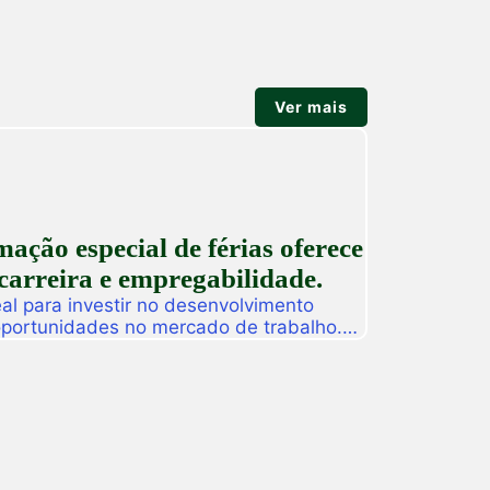
Ver mais
ção especial de férias oferece
carreira e empregabilidade.
l para investir no desenvolvimento
 oportunidades no mercado de trabalho.
as promoverá, de 27 a 31 de julho, o
ção especial de férias composta por
dos para alunos, egressos e público
ado. […]