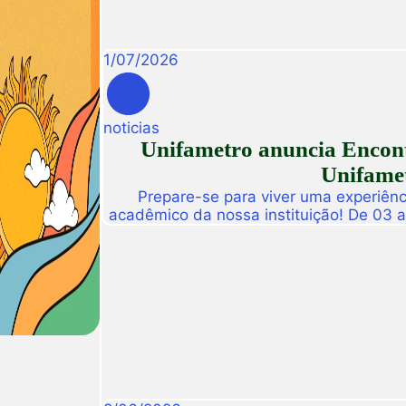
1
/
07
/
2026
noticias
Unifametro anuncia Encont
Unifamet
Prepare-se para viver uma experiênc
acadêmico da nossa instituição! De 03 
abre suas portas para a Conexão Un
dedicado a fomentar a inovação, a t
disseminação de descobertas científ