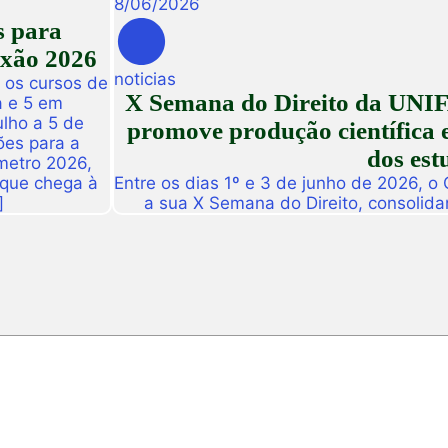
8
/
06
/
2026
s para
exão 2026
noticias
 os cursos de
X Semana do Direito da UNIF
a e 5 em
ulho a 5 de
promove produção científica e
ões para a
dos est
metro 2026,
 que chega à
Entre os dias 1º e 3 de junho de 2026, o
]
a sua X Semana do Direito, consolid
importantes eventos acadêmicos da ins
campus Fortaleza e Maracanaú, reunindo
do Direito e convidado