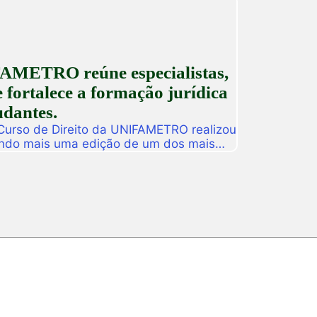
AMETRO reúne especialistas,
 fortalece a formação jurídica
udantes.
 Curso de Direito da UNIFAMETRO realizou
ando mais uma edição de um dos mais
tituição. A programação aconteceu nos
 estudantes, professores, profissionais
s para uma intensa […]