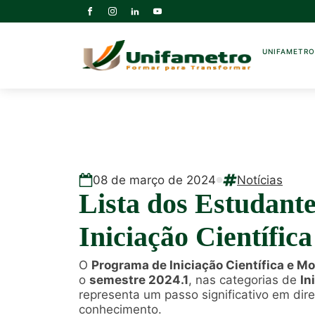
UNIFAMETR
08
de
março
de
2024
Notícias
Lista dos Estudant
Iniciação Científi
O
Programa de Iniciação Científica e M
o
semestre 2024.1
, nas categorias de
In
representa um passo significativo em di
conhecimento.