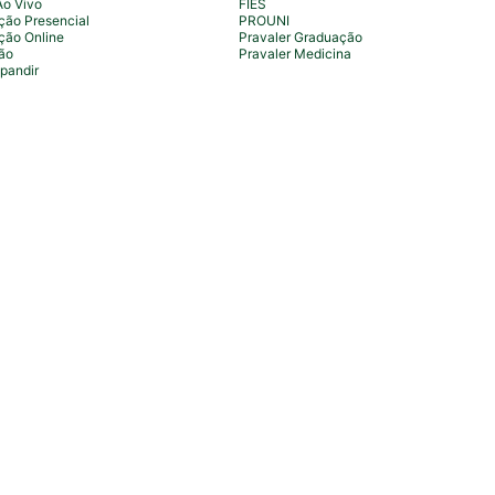
Ao Vivo
FIES
ão Presencial
PROUNI
ção Online
Pravaler Graduação
ão
Pravaler Medicina
pandir