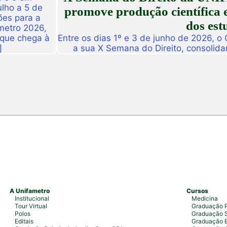
ulho a 5 de
promove produção científica e
ões para a
dos est
metro 2026,
 que chega à
Entre os dias 1º e 3 de junho de 2026, o
]
a sua X Semana do Direito, consolid
importantes eventos acadêmicos da ins
campus Fortaleza e Maracanaú, reunindo
do Direito e convidado
A Unifametro
Cursos
Institucional
Medicina
Tour Virtual
Graduação P
Polos
Graduação S
Editais
Graduação 