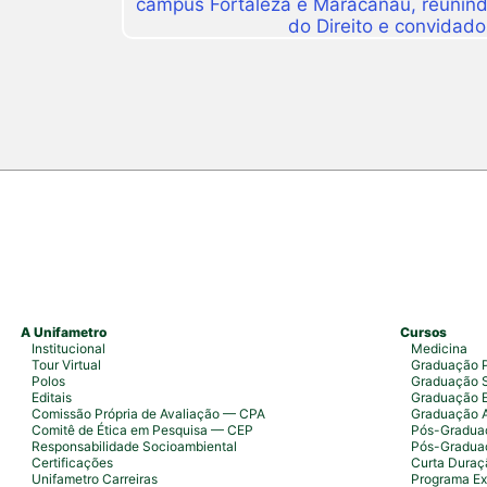
campus Fortaleza e Maracanaú, reunindo
do Direito e convidado
A Unifametro
Cursos
Institucional
Medicina
Tour Virtual
Graduação P
Polos
Graduação S
Editais
Graduação 
Comissão Própria de Avaliação — CPA
Graduação 
Comitê de Ética em Pesquisa — CEP
Pós-Graduaç
Responsabilidade Socioambiental
Pós-Gradua
Certificações
Curta Duraç
Unifametro Carreiras
Programa Ex