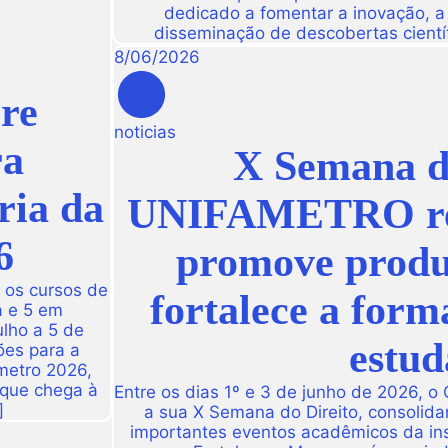
dedicado a fomentar a inovação, a t
disseminação de descobertas científ
8
/
06
/
2026
re
noticias
ra
X Semana do
ria da
UNIFAMETRO reún
6
promove produç
 os cursos de
fortalece a form
a e 5 em
ulho a 5 de
estud
ões para a
metro 2026,
 que chega à
Entre os dias 1º e 3 de junho de 2026, o
]
a sua X Semana do Direito, consolid
importantes eventos acadêmicos da ins