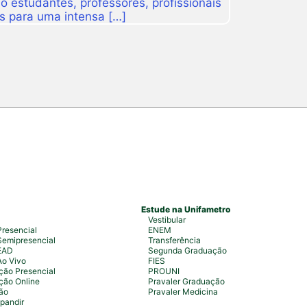
 estudantes, professores, profissionais
s para uma intensa […]
Estude na Unifametro
Vestibular
resencial
ENEM
emipresencial
Transferência
EAD
Segunda Graduação
Ao Vivo
FIES
ão Presencial
PROUNI
ção Online
Pravaler Graduação
ão
Pravaler Medicina
pandir