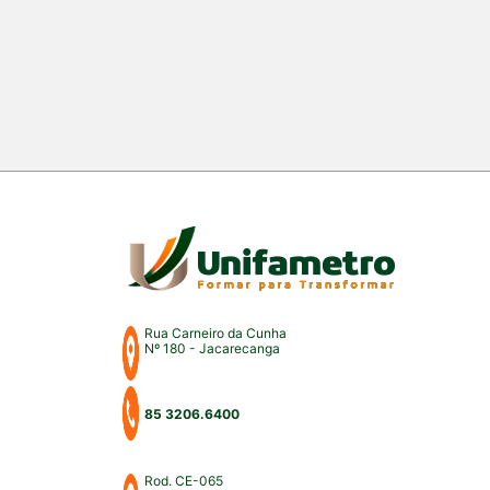
Rua Carneiro da Cunha
Nº 180 - Jacarecanga
85 3206.6400
Rod. CE-065