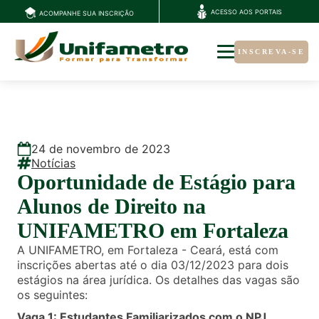
ACESSO AOS PORTAIS
ACOMPANHE SUA INSCRIÇÃO
INSCREVA-SE
24
de
novembro
de
2023
Notícias
Oportunidade de Estágio para
Alunos de Direito na
UNIFAMETRO em Fortaleza
A UNIFAMETRO, em Fortaleza - Ceará, está com
inscrições abertas até o dia 03/12/2023 para dois
estágios na área jurídica. Os detalhes das vagas são
os seguintes:
Vaga 1: Estudantes Familiarizados com o NPJ