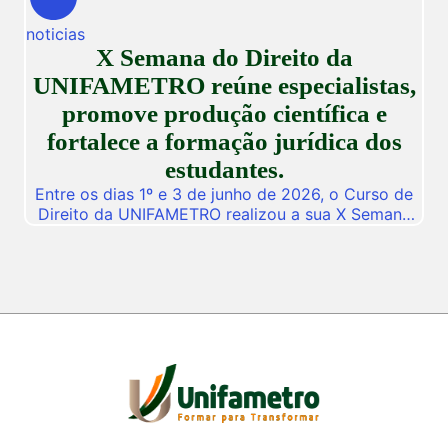
dedicado a fomentar a inovação, a troca de
noticias
vivências profissionais e a disseminação de
X Semana do Direito da
descobertas científicas. Com o propósito central
de […]
UNIFAMETRO reúne especialistas,
promove produção científica e
fortalece a formação jurídica dos
estudantes.
Entre os dias 1º e 3 de junho de 2026, o Curso de
Direito da UNIFAMETRO realizou a sua X Semana
do Direito, consolidando mais uma edição de um
dos mais importantes eventos acadêmicos da
instituição. A programação aconteceu nos campus
Fortaleza e Maracanaú, reunindo estudantes,
professores, profissionais do Direito e convidados
para uma intensa […]