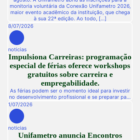
monitoria voluntária da Conexão Unifametro 2026,
maior evento acadêmico da instituição, que chega
à sua 22ª edição. Ao todo, […]
8
/
07
/
2026
noticias
Impulsiona Carreiras: programação
especial de férias oferece workshops
gratuitos sobre carreira e
empregabilidade.
As férias podem ser o momento ideal para investir
no desenvolvimento profissional e se preparar para
novas oportunidades no mercado de trabalho.
1
/
07
/
2026
Pensando nisso, a Unifametro Carreiras promoverá,
de 27 a 31 de julho, o Impulsiona Carreiras, uma
programação especial de férias composta por
noticias
workshops online e gratuitos voltados para alunos,
Unifametro anuncia Encontros
egressos e público interessado. […]