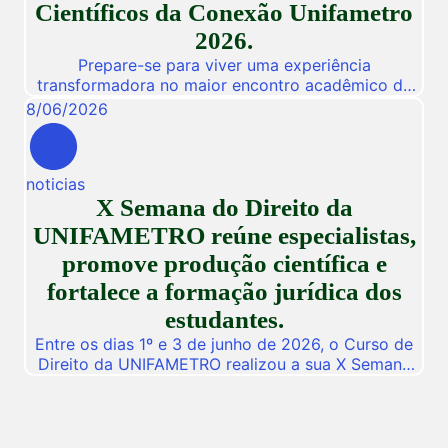
Científicos da Conexão Unifametro
2026.
Prepare-se para viver uma experiência
transformadora no maior encontro acadêmico da
nossa instituição! De 03 a 05 de Novembro de
8
/
06
/
2026
2026, a Unifametro abre suas portas para a
Conexão Unifametro 2026, um evento presencial
dedicado a fomentar a inovação, a troca de
noticias
vivências profissionais e a disseminação de
X Semana do Direito da
descobertas científicas. Com o propósito central
de […]
UNIFAMETRO reúne especialistas,
promove produção científica e
fortalece a formação jurídica dos
estudantes.
Entre os dias 1º e 3 de junho de 2026, o Curso de
Direito da UNIFAMETRO realizou a sua X Semana
do Direito, consolidando mais uma edição de um
dos mais importantes eventos acadêmicos da
instituição. A programação aconteceu nos campus
Fortaleza e Maracanaú, reunindo estudantes,