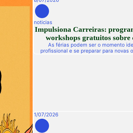
8
/
07
/
2026
noticias
Impulsiona Carreiras: programa
workshops gratuitos sobre 
As férias podem ser o momento idea
profissional e se preparar para novas
Pensando nisso, a Unifametro Carreir
Impulsiona Carreiras, uma programa
workshops online e gratuitos volta
interess
1
/
07
/
2026