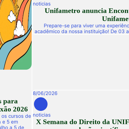
noticias
Unifametro anuncia Encont
Unifamet
Prepare-se para viver uma experiênc
acadêmico da nossa instituição! De 03 
abre suas portas para a Conexão Un
dedicado a fomentar a inovação, a t
disseminação de descobertas científ
8
/
06
/
2026
s para
exão 2026
noticias
 os cursos de
X Semana do Direito da UNIF
a e 5 em
ulho a 5 de