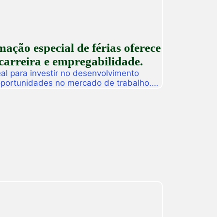
ção especial de férias oferece
carreira e empregabilidade.
l para investir no desenvolvimento
 oportunidades no mercado de trabalho.
as promoverá, de 27 a 31 de julho, o
ção especial de férias composta por
dos para alunos, egressos e público
ado. […]