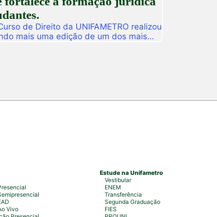
 fortalece a formação jurídica
udantes.
 Curso de Direito da UNIFAMETRO realizou
ando mais uma edição de um dos mais
tituição. A programação aconteceu nos
 estudantes, professores, profissionais
s para uma intensa […]
Estude na Unifametro
Vestibular
resencial
ENEM
emipresencial
Transferência
EAD
Segunda Graduação
Ao Vivo
FIES
ão Presencial
PROUNI