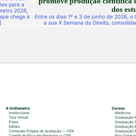
promove produção científica e
ões para a
dos est
metro 2026,
 que chega à
Entre os dias 1º e 3 de junho de 2026, o
]
a sua X Semana do Direito, consolid
importantes eventos acadêmicos da ins
campus Fortaleza e Maracanaú, reunindo
do Direito e convidado
A Unifametro
Cursos
Institucional
Medicina
Tour Virtual
Graduação P
Polos
Graduação S
Editais
Graduação 
Comissão Própria de Avaliação — CPA
Graduação 
Comitê de Ética em Pesquisa — CEP
Pós-Graduaç