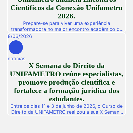
Científicos da Conexão Unifametro
2026.
Prepare-se para viver uma experiência
transformadora no maior encontro acadêmico da
nossa instituição! De 03 a 05 de Novembro de
8
/
06
/
2026
2026, a Unifametro abre suas portas para a
Conexão Unifametro 2026, um evento presencial
dedicado a fomentar a inovação, a troca de
noticias
vivências profissionais e a disseminação de
X Semana do Direito da
descobertas científicas. Com o propósito central
de […]
UNIFAMETRO reúne especialistas,
promove produção científica e
fortalece a formação jurídica dos
estudantes.
Entre os dias 1º e 3 de junho de 2026, o Curso de
Direito da UNIFAMETRO realizou a sua X Semana
do Direito, consolidando mais uma edição de um
dos mais importantes eventos acadêmicos da
instituição. A programação aconteceu nos campus