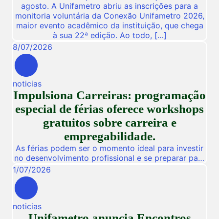
agosto. A Unifametro abriu as inscrições para a
monitoria voluntária da Conexão Unifametro 2026,
maior evento acadêmico da instituição, que chega
à sua 22ª edição. Ao todo, […]
8
/
07
/
2026
noticias
Impulsiona Carreiras: programação
especial de férias oferece workshops
gratuitos sobre carreira e
empregabilidade.
As férias podem ser o momento ideal para investir
no desenvolvimento profissional e se preparar para
novas oportunidades no mercado de trabalho.
1
/
07
/
2026
Pensando nisso, a Unifametro Carreiras promoverá,
de 27 a 31 de julho, o Impulsiona Carreiras, uma
programação especial de férias composta por
noticias
workshops online e gratuitos voltados para alunos,
Unifametro anuncia Encontros
egressos e público interessado. […]