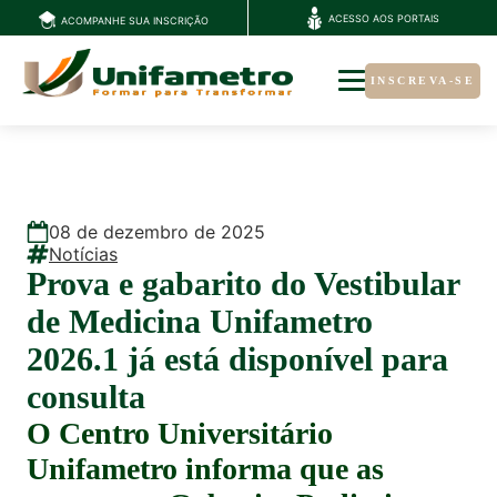
ACESSO AOS PORTAIS
ACOMPANHE SUA INSCRIÇÃO
INSCREVA-SE
08
de
dezembro
de
2025
Notícias
Prova e gabarito do Vestibular
de Medicina Unifametro
2026.1 já está disponível para
consulta
O Centro Universitário
Unifametro informa que as