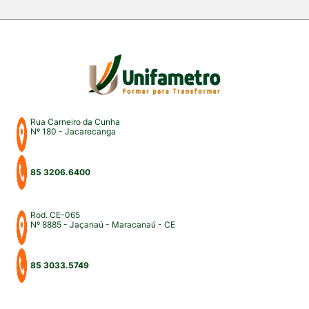
Fortaleza e Maracanaú, reunindo estudantes,
professores, profissionais do Direito e convidados
para uma intensa […]
Rua Carneiro da Cunha
Nº 180 - Jacarecanga
85 3206.6400
Rod. CE-065
Nº 8885 - Jaçanaú - Maracanaú - CE
85 3033.5749