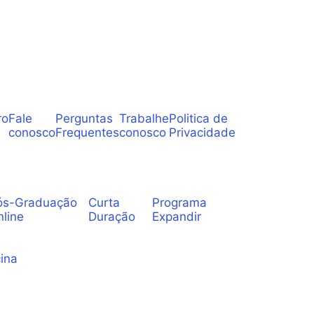
ro
Fale
Perguntas
Trabalhe
Politica de
conosco
Frequentes
conosco
Privacidade
ós-Graduação
Curta
Programa
nline
Duração
Expandir
ina