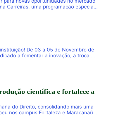
rar para novas oportunidades no mercado
ona Carreiras, uma programação especial
s e público interessado. […]
instituição! De 03 a 05 de Novembro de
dicado a fomentar a inovação, a troca de
opósito central de […]
ução científica e fortalece a
mana do Direito, consolidando mais uma
eceu nos campus Fortaleza e Maracanaú,
ara uma intensa […]