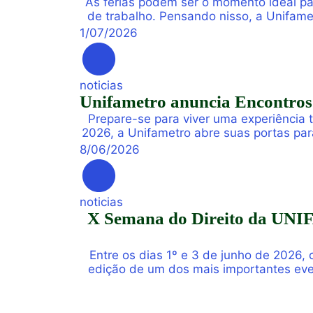
As férias podem ser o momento ideal pa
de trabalho. Pensando nisso, a Unifame
de férias composta por work
1
/
07
/
2026
noticias
Unifametro anuncia Encontros 
Prepare-se para viver uma experiência
2026, a Unifametro abre suas portas par
vivências profissiona
8
/
06
/
2026
noticias
X Semana do Direito da UNIFA
Entre os dias 1º e 3 de junho de 2026
edição de um dos mais importantes eve
reunindo estudante