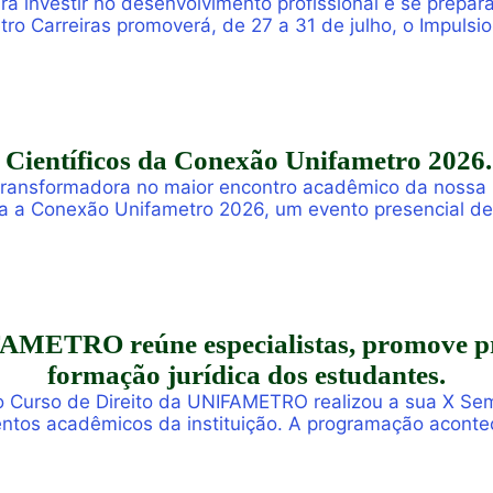
ra investir no desenvolvimento profissional e se prepa
tro Carreiras promoverá, de 27 a 31 de julho, o Impulsi
shops online e gratuitos voltados para alunos, egresso
Científicos da Conexão Unifametro 2026.
 transformadora no maior encontro acadêmico da nossa 
a a Conexão Unifametro 2026, um evento presencial de
is e a disseminação de descobertas científicas. Com o pr
METRO reúne especialistas, promove prod
formação jurídica dos estudantes.
, o Curso de Direito da UNIFAMETRO realizou a sua X Se
ntos acadêmicos da instituição. A programação acont
s, professores, profissionais do Direito e convidados p