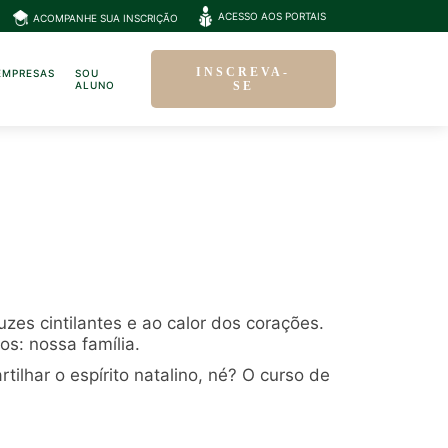
ACESSO AOS PORTAIS
ACOMPANHE SUA INSCRIÇÃO
INSCREVA-
EMPRESAS
SOU
ALUNO
SE
zes cintilantes e ao calor dos corações.
s: nossa família.
lhar o espírito natalino, né? O curso de