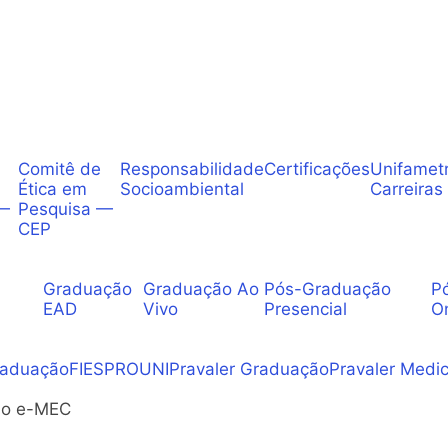
Comitê de
Responsabilidade
Certificações
Unifamet
Ética em
Socioambiental
Carreiras
 —
Pesquisa —
CEP
Graduação
Graduação Ao
Pós-Graduação
P
EAD
Vivo
Presencial
O
raduação
FIES
PROUNI
Pravaler Graduação
Pravaler Medic
 no e-MEC