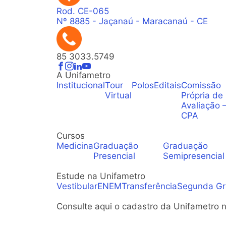
Rod. CE-065
Nº 8885 - Jaçanaú - Maracanaú - CE
85 3033.5749
A Unifametro
Institucional
Tour
Polos
Editais
Comissão
Virtual
Própria de
Avaliação
CPA
Cursos
Medicina
Graduação
Graduação
Presencial
Semipresencial
Estude na Unifametro
Vestibular
ENEM
Transferência
Segunda G
Consulte aqui o cadastro da Unifametro