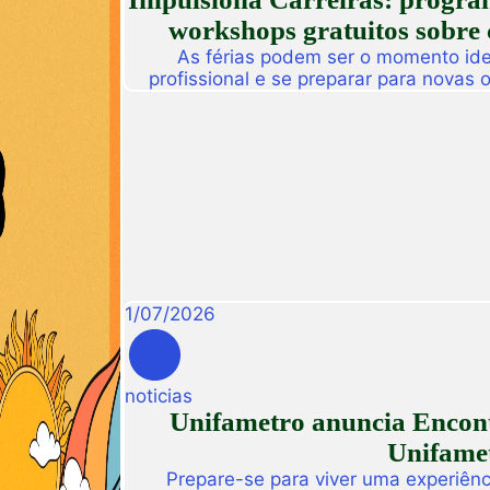
workshops gratuitos sobre 
As férias podem ser o momento idea
profissional e se preparar para novas
Pensando nisso, a Unifametro Carreir
Impulsiona Carreiras, uma programa
workshops online e gratuitos volta
interess
1
/
07
/
2026
noticias
Unifametro anuncia Encont
Unifamet
Prepare-se para viver uma experiênc