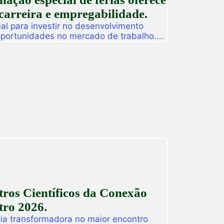
carreira e empregabilidade.
l para investir no desenvolvimento
 oportunidades no mercado de trabalho.
as promoverá, de 27 a 31 de julho, o
ção especial de férias composta por
dos para alunos, egressos e público
ado. […]
ros Científicos da Conexão
ro 2026.
ia transformadora no maior encontro