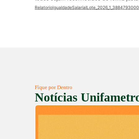
RelatorioIgualdadeSalarialLote_2026_1_388479300
Fique por Dentro
Notícias Unifametr