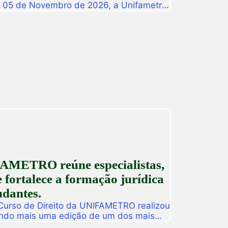
a 05 de Novembro de 2026, a Unifametro
ifametro 2026, um evento presencial
roca de vivências profissionais e a
icas. Com o propósito central de […]
AMETRO reúne especialistas,
 fortalece a formação jurídica
udantes.
 Curso de Direito da UNIFAMETRO realizou
ando mais uma edição de um dos mais
tituição. A programação aconteceu nos