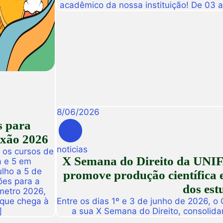
acadêmico da nossa instituição! De 03 
abre suas portas para a Conexão Un
dedicado a fomentar a inovação, a t
disseminação de descobertas científ
8
/
06
/
2026
s para
exão 2026
noticias
 os cursos de
X Semana do Direito da UNIF
a e 5 em
ulho a 5 de
promove produção científica e
ões para a
dos est
metro 2026,
 que chega à
Entre os dias 1º e 3 de junho de 2026, o
]
a sua X Semana do Direito, consolid
importantes eventos acadêmicos da ins