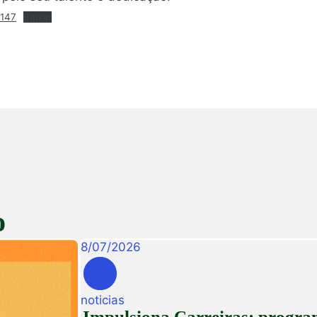
0147
Baixar
o
8
/
07
/
2026
noticias
Impulsiona Carreiras: programa