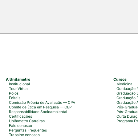
campus Fortaleza e Maracanaú, reunindo
do Direito e convidado
A Unifametro
Cursos
Institucional
Medicina
Tour Virtual
Graduação P
Polos
Graduação S
Editais
Graduação 
Comissão Própria de Avaliação — CPA
Graduação 
Comitê de Ética em Pesquisa — CEP
Pós-Graduaç
Responsabilidade Socioambiental
Pós-Gradua
Certificações
Curta Duraç
Unifametro Carreiras
Programa Ex
Fale conosco
Perguntas Frequentes
Trabalhe conosco