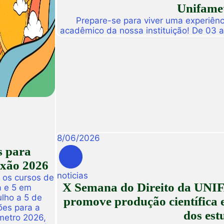
Unifamet
Prepare-se para viver uma experiênc
acadêmico da nossa instituição! De 03 
abre suas portas para a Conexão Un
dedicado a fomentar a inovação, a t
disseminação de descobertas científ
8
/
06
/
2026
s para
exão 2026
noticias
 os cursos de
X Semana do Direito da UNIF
a e 5 em
ulho a 5 de
promove produção científica e
ões para a
dos est
metro 2026,