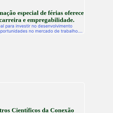
ção especial de férias oferece
carreira e empregabilidade.
l para investir no desenvolvimento
 oportunidades no mercado de trabalho.
as promoverá, de 27 a 31 de julho, o
ção especial de férias composta por
dos para alunos, egressos e público
ado. […]
ros Científicos da Conexão