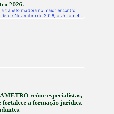
ro 2026.
ia transformadora no maior encontro
a 05 de Novembro de 2026, a Unifametro
ifametro 2026, um evento presencial
roca de vivências profissionais e a
icas. Com o propósito central de […]
AMETRO reúne especialistas,
 fortalece a formação jurídica
udantes.