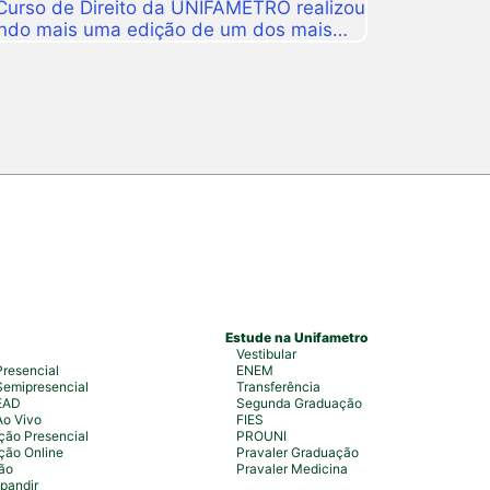
 Curso de Direito da UNIFAMETRO realizou
ando mais uma edição de um dos mais
tituição. A programação aconteceu nos
 estudantes, professores, profissionais
s para uma intensa […]
Estude na Unifametro
Vestibular
resencial
ENEM
emipresencial
Transferência
EAD
Segunda Graduação
Ao Vivo
FIES
ão Presencial
PROUNI
ção Online
Pravaler Graduação
ão
Pravaler Medicina
pandir