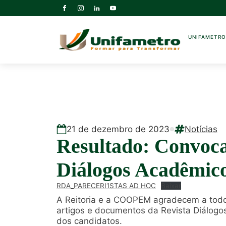
UNIFAMETR
21
de
dezembro
de
2023
Notícias
Resultado: Convoca
Diálogos Acadêmic
RDA_PARECERI1STAS AD HOC
Baixar
A Reitoria e a COOPEM agradecem a todos
artigos e documentos da Revista Diálogo
dos candidatos.