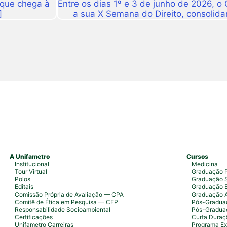
 que chega à
Entre os dias 1º e 3 de junho de 2026, o
]
a sua X Semana do Direito, consolid
importantes eventos acadêmicos da ins
campus Fortaleza e Maracanaú, reunindo
do Direito e convidado
A Unifametro
Cursos
Institucional
Medicina
Tour Virtual
Graduação P
Polos
Graduação S
Editais
Graduação 
Comissão Própria de Avaliação — CPA
Graduação 
Comitê de Ética em Pesquisa — CEP
Pós-Graduaç
Responsabilidade Socioambiental
Pós-Gradua
Certificações
Curta Duraç
Unifametro Carreiras
Programa Ex