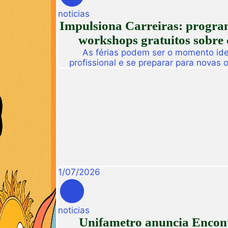
noticias
Impulsiona Carreiras: programa
workshops gratuitos sobre 
As férias podem ser o momento idea
profissional e se preparar para novas
Pensando nisso, a Unifametro Carreir
Impulsiona Carreiras, uma programa
workshops online e gratuitos volta
interess
1
/
07
/
2026
noticias
Unifametro anuncia Encont