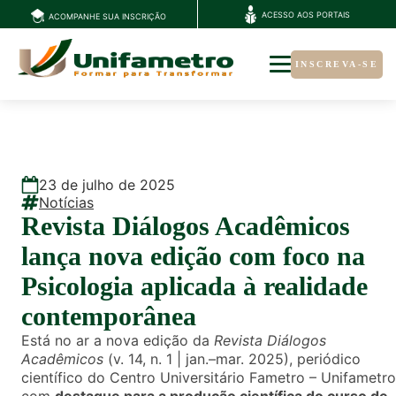
ACESSO AOS PORTAIS
ACOMPANHE SUA INSCRIÇÃO
INSCREVA-SE
23
de
julho
de
2025
Notícias
Revista Diálogos Acadêmicos
lança nova edição com foco na
Psicologia aplicada à realidade
contemporânea
Está no ar a nova edição da
Revista Diálogos
Acadêmicos
(v. 14, n. 1 | jan.–mar. 2025), periódico
científico do Centro Universitário Fametro – Unifametro