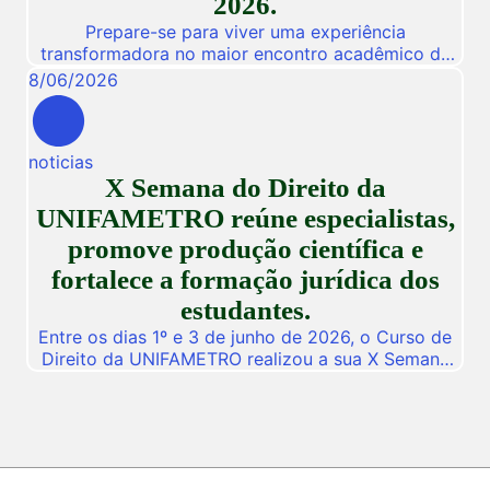
2026.
Prepare-se para viver uma experiência
transformadora no maior encontro acadêmico da
nossa instituição! De 03 a 05 de Novembro de
8
/
06
/
2026
2026, a Unifametro abre suas portas para a
Conexão Unifametro 2026, um evento presencial
dedicado a fomentar a inovação, a troca de
noticias
vivências profissionais e a disseminação de
X Semana do Direito da
descobertas científicas. Com o propósito central
de […]
UNIFAMETRO reúne especialistas,
promove produção científica e
fortalece a formação jurídica dos
estudantes.
Entre os dias 1º e 3 de junho de 2026, o Curso de
Direito da UNIFAMETRO realizou a sua X Semana
do Direito, consolidando mais uma edição de um
dos mais importantes eventos acadêmicos da
instituição. A programação aconteceu nos campus
Fortaleza e Maracanaú, reunindo estudantes,
professores, profissionais do Direito e convidados