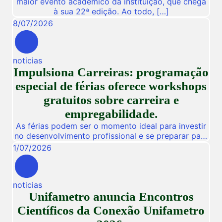
maior evento acadêmico da instituição, que chega
à sua 22ª edição. Ao todo, […]
8
/
07
/
2026
noticias
Impulsiona Carreiras: programação
especial de férias oferece workshops
gratuitos sobre carreira e
empregabilidade.
As férias podem ser o momento ideal para investir
no desenvolvimento profissional e se preparar para
novas oportunidades no mercado de trabalho.
1
/
07
/
2026
Pensando nisso, a Unifametro Carreiras promoverá,
de 27 a 31 de julho, o Impulsiona Carreiras, uma
programação especial de férias composta por
noticias
workshops online e gratuitos voltados para alunos,
Unifametro anuncia Encontros
egressos e público interessado. […]
Científicos da Conexão Unifametro