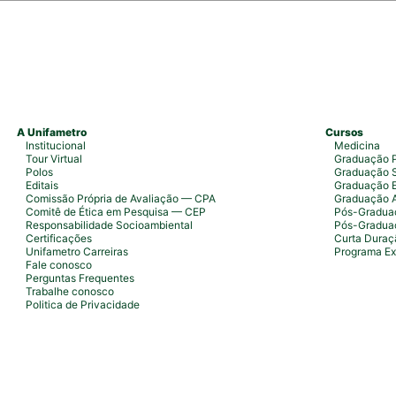
A Unifametro
Cursos
Institucional
Medicina
Tour Virtual
Graduação P
Polos
Graduação S
Editais
Graduação 
Comissão Própria de Avaliação — CPA
Graduação 
Comitê de Ética em Pesquisa — CEP
Pós-Graduaç
Responsabilidade Socioambiental
Pós-Gradua
Certificações
Curta Duraç
Unifametro Carreiras
Programa Ex
Fale conosco
Perguntas Frequentes
Trabalhe conosco
Politica de Privacidade