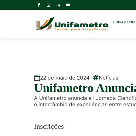
UNIFAMETR
22
de
maio
de
2024
Notícias
Unifametro Anunci
A Unifametro anuncia a I Jornada Cientí
o intercâmbio de experiências entre estud
Inscrições