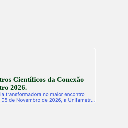
ção especial de férias composta por
dos para alunos, egressos e público
ado. […]
ros Científicos da Conexão
ro 2026.
ia transformadora no maior encontro
a 05 de Novembro de 2026, a Unifametro
ifametro 2026, um evento presencial
roca de vivências profissionais e a
icas. Com o propósito central de […]