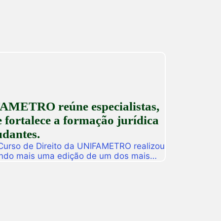
AMETRO reúne especialistas,
 fortalece a formação jurídica
udantes.
 Curso de Direito da UNIFAMETRO realizou
ando mais uma edição de um dos mais
tituição. A programação aconteceu nos
 estudantes, professores, profissionais
s para uma intensa […]