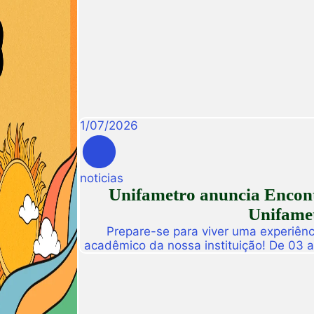
Impulsiona Carreiras, uma programa
workshops online e gratuitos volta
interess
1
/
07
/
2026
noticias
Unifametro anuncia Encont
Unifamet
Prepare-se para viver uma experiênc
acadêmico da nossa instituição! De 03 
abre suas portas para a Conexão Un
dedicado a fomentar a inovação, a t
disseminação de descobertas científ