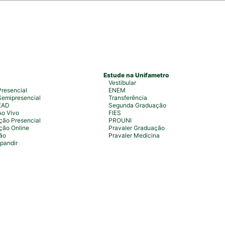
Estude na Unifametro
Vestibular
resencial
ENEM
emipresencial
Transferência
EAD
Segunda Graduação
Ao Vivo
FIES
ão Presencial
PROUNI
ção Online
Pravaler Graduação
ão
Pravaler Medicina
pandir