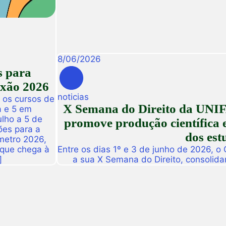
8
/
06
/
2026
s para
exão 2026
noticias
 os cursos de
X Semana do Direito da UNIF
a e 5 em
ulho a 5 de
promove produção científica e
ões para a
dos est
metro 2026,
 que chega à
Entre os dias 1º e 3 de junho de 2026, o
]
a sua X Semana do Direito, consolid
importantes eventos acadêmicos da ins
campus Fortaleza e Maracanaú, reunindo
do Direito e convidado