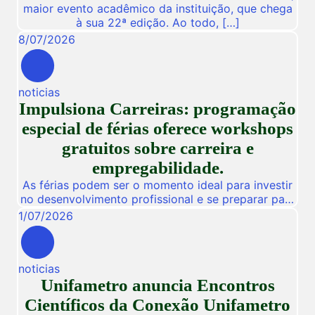
maior evento acadêmico da instituição, que chega
à sua 22ª edição. Ao todo, […]
8
/
07
/
2026
noticias
Impulsiona Carreiras: programação
especial de férias oferece workshops
gratuitos sobre carreira e
empregabilidade.
As férias podem ser o momento ideal para investir
no desenvolvimento profissional e se preparar para
novas oportunidades no mercado de trabalho.
1
/
07
/
2026
Pensando nisso, a Unifametro Carreiras promoverá,
de 27 a 31 de julho, o Impulsiona Carreiras, uma
programação especial de férias composta por
noticias
workshops online e gratuitos voltados para alunos,
Unifametro anuncia Encontros
egressos e público interessado. […]
Científicos da Conexão Unifametro