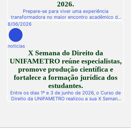
2026.
Prepare-se para viver uma experiência
transformadora no maior encontro acadêmico da
nossa instituição! De 03 a 05 de Novembro de
8
/
06
/
2026
2026, a Unifametro abre suas portas para a
Conexão Unifametro 2026, um evento presencial
dedicado a fomentar a inovação, a troca de
noticias
vivências profissionais e a disseminação de
X Semana do Direito da
descobertas científicas. Com o propósito central
de […]
UNIFAMETRO reúne especialistas,
promove produção científica e
fortalece a formação jurídica dos
estudantes.
Entre os dias 1º e 3 de junho de 2026, o Curso de
Direito da UNIFAMETRO realizou a sua X Semana
do Direito, consolidando mais uma edição de um
dos mais importantes eventos acadêmicos da
instituição. A programação aconteceu nos campus
Fortaleza e Maracanaú, reunindo estudantes,
professores, profissionais do Direito e convidados