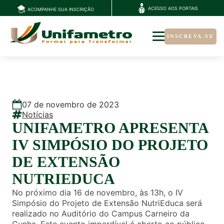
ACESSO AOS PORTAIS
ACOMPANHE SUA INSCRIÇÃO
INSCREVA-SE
07
de
novembro
de
2023
Notícias
UNIFAMETRO APRESENTA
IV SIMPÓSIO DO PROJETO
DE EXTENSÃO
NUTRIEDUCA
No próximo dia 16 de novembro, às 13h, o IV
Simpósio do Projeto de Extensão NutriEduca será
realizado no Auditório do Campus Carneiro da