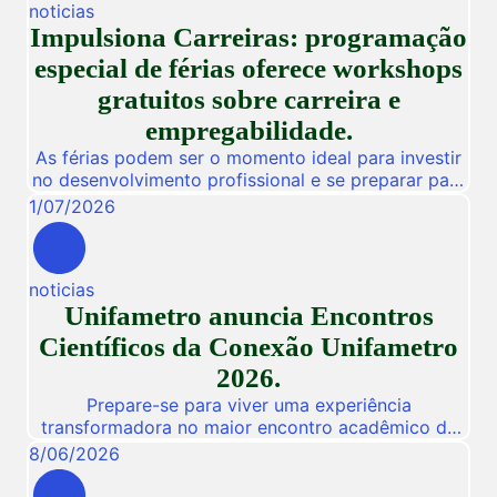
noticias
Impulsiona Carreiras: programação
especial de férias oferece workshops
gratuitos sobre carreira e
empregabilidade.
As férias podem ser o momento ideal para investir
no desenvolvimento profissional e se preparar para
novas oportunidades no mercado de trabalho.
1
/
07
/
2026
Pensando nisso, a Unifametro Carreiras promoverá,
de 27 a 31 de julho, o Impulsiona Carreiras, uma
programação especial de férias composta por
noticias
workshops online e gratuitos voltados para alunos,
Unifametro anuncia Encontros
egressos e público interessado. […]
Científicos da Conexão Unifametro
2026.
Prepare-se para viver uma experiência
transformadora no maior encontro acadêmico da
nossa instituição! De 03 a 05 de Novembro de
8
/
06
/
2026
2026, a Unifametro abre suas portas para a
Conexão Unifametro 2026, um evento presencial