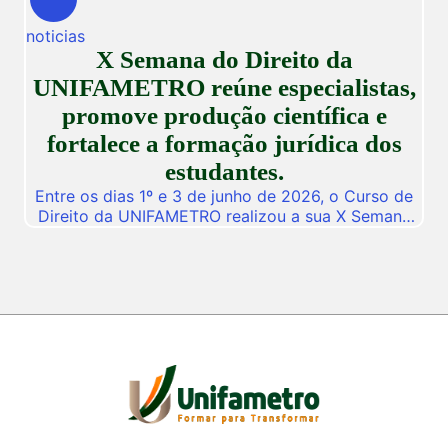
dedicado a fomentar a inovação, a troca de
noticias
vivências profissionais e a disseminação de
X Semana do Direito da
descobertas científicas. Com o propósito central
de […]
UNIFAMETRO reúne especialistas,
promove produção científica e
fortalece a formação jurídica dos
estudantes.
Entre os dias 1º e 3 de junho de 2026, o Curso de
Direito da UNIFAMETRO realizou a sua X Semana
do Direito, consolidando mais uma edição de um
dos mais importantes eventos acadêmicos da
instituição. A programação aconteceu nos campus
Fortaleza e Maracanaú, reunindo estudantes,
professores, profissionais do Direito e convidados
para uma intensa […]