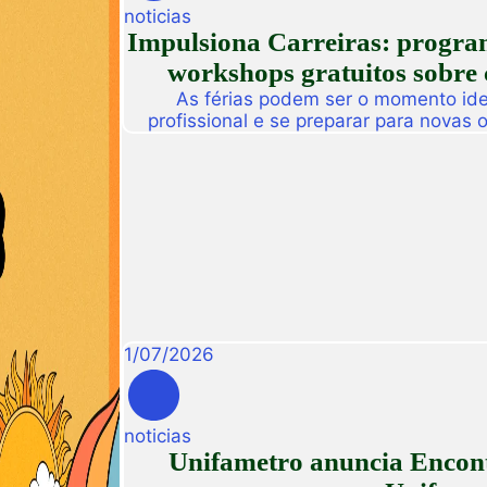
noticias
Impulsiona Carreiras: programa
workshops gratuitos sobre 
As férias podem ser o momento idea
profissional e se preparar para novas
Pensando nisso, a Unifametro Carreir
Impulsiona Carreiras, uma programa
workshops online e gratuitos volta
interess
1
/
07
/
2026
noticias
Unifametro anuncia Encont