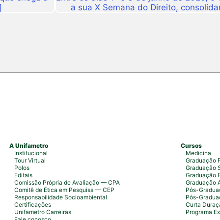
]
a sua X Semana do Direito, consolid
importantes eventos acadêmicos da ins
campus Fortaleza e Maracanaú, reunindo
do Direito e convidado
A Unifametro
Cursos
Institucional
Medicina
Tour Virtual
Graduação P
Polos
Graduação S
Editais
Graduação 
Comissão Própria de Avaliação — CPA
Graduação 
Comitê de Ética em Pesquisa — CEP
Pós-Graduaç
Responsabilidade Socioambiental
Pós-Gradua
Certificações
Curta Duraç
Unifametro Carreiras
Programa Ex
Fale conosco