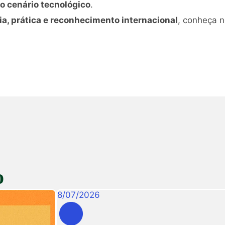
o cenário tecnológico
.
ia, prática e reconhecimento internacional
, conheça n
o
8
/
07
/
2026