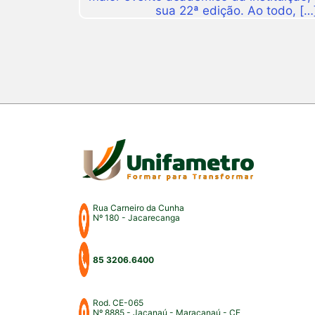
sua 22ª edição. Ao todo, […
Rua Carneiro da Cunha
Nº 180 - Jacarecanga
85 3206.6400
Rod. CE-065
Nº 8885 - Jaçanaú - Maracanaú - CE