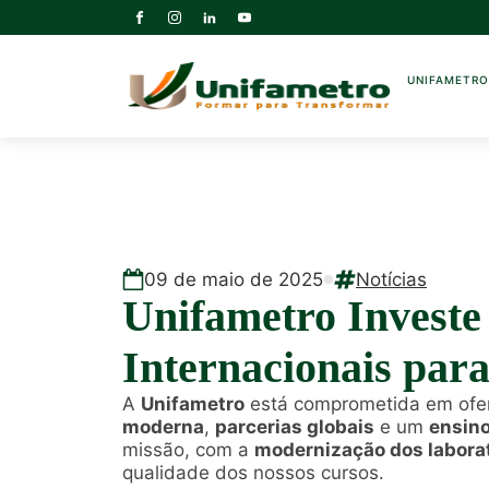
UNIFAMETR
09
de
maio
de
2025
Notícias
Unifametro Investe
Internacionais par
A
Unifametro
está comprometida em ofe
moderna
,
parcerias globais
e um
ensin
missão, com a
modernização dos laborat
qualidade dos nossos cursos.