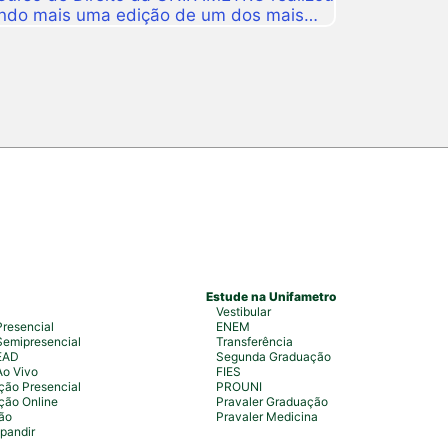
ando mais uma edição de um dos mais
tituição. A programação aconteceu nos
 estudantes, professores, profissionais
s para uma intensa […]
Estude na Unifametro
Vestibular
resencial
ENEM
emipresencial
Transferência
EAD
Segunda Graduação
Ao Vivo
FIES
ão Presencial
PROUNI
ção Online
Pravaler Graduação
ão
Pravaler Medicina
pandir