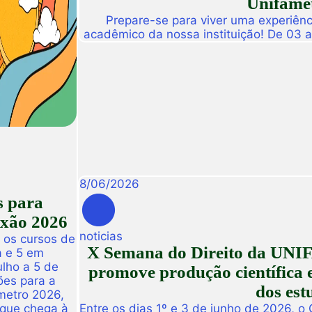
Unifamet
Prepare-se para viver uma experiênc
acadêmico da nossa instituição! De 03 
abre suas portas para a Conexão Un
dedicado a fomentar a inovação, a t
disseminação de descobertas científ
8
/
06
/
2026
s para
exão 2026
noticias
 os cursos de
X Semana do Direito da UNIF
a e 5 em
ulho a 5 de
promove produção científica e
ões para a
dos est
metro 2026,
 que chega à
Entre os dias 1º e 3 de junho de 2026, o