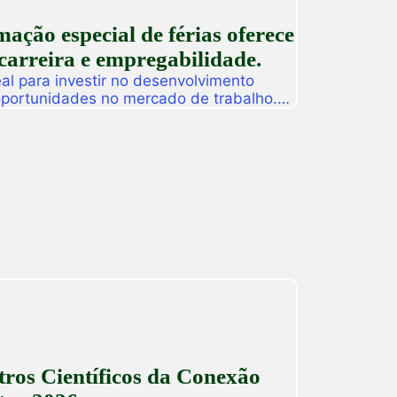
ção especial de férias oferece
carreira e empregabilidade.
l para investir no desenvolvimento
 oportunidades no mercado de trabalho.
as promoverá, de 27 a 31 de julho, o
ção especial de férias composta por
dos para alunos, egressos e público
ado. […]
ros Científicos da Conexão