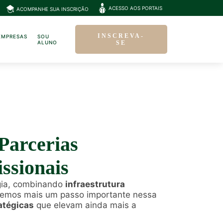
ACESSO AOS PORTAIS
ACOMPANHE SUA INSCRIÇÃO
INSCREVA-
EMPRESAS
SOU
ALUNO
SE
Parcerias
ssionais
gia, combinando
infraestrutura
demos mais um passo importante nessa
atégicas
que elevam ainda mais a