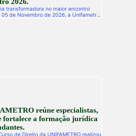
ro 2026.
ia transformadora no maior encontro
a 05 de Novembro de 2026, a Unifametro
ifametro 2026, um evento presencial
roca de vivências profissionais e a
icas. Com o propósito central de […]
AMETRO reúne especialistas,
 fortalece a formação jurídica
udantes.
 Curso de Direito da UNIFAMETRO realizou