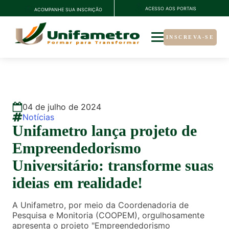
ACESSO AOS PORTAIS
ACOMPANHE SUA INSCRIÇÃO
INSCREVA-SE
04
de
julho
de
2024
Notícias
Unifametro lança projeto de
Empreendedorismo
Universitário: transforme suas
ideias em realidade!
A Unifametro, por meio da Coordenadoria de
Pesquisa e Monitoria (COOPEM), orgulhosamente
apresenta o projeto "Empreendedorismo