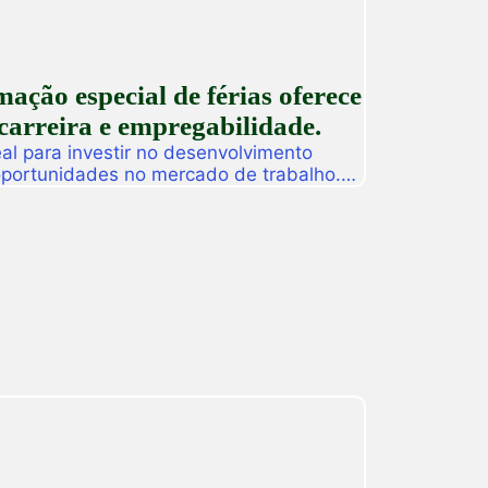
ção especial de férias oferece
carreira e empregabilidade.
l para investir no desenvolvimento
 oportunidades no mercado de trabalho.
as promoverá, de 27 a 31 de julho, o
ção especial de férias composta por
dos para alunos, egressos e público
ado. […]