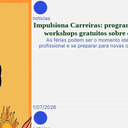
noticias
Impulsiona Carreiras: programa
workshops gratuitos sobre 
As férias podem ser o momento idea
profissional e se preparar para novas
Pensando nisso, a Unifametro Carreir
Impulsiona Carreiras, uma programa
workshops online e gratuitos volta
interess
1
/
07
/
2026