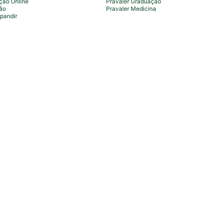
ção Online
Pravaler Graduação
ão
Pravaler Medicina
pandir