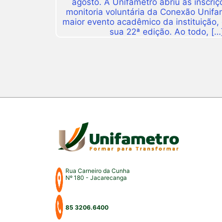
agosto. A Unifametro abriu as inscriç
monitoria voluntária da Conexão Unifa
maior evento acadêmico da instituição,
sua 22ª edição. Ao todo, […
Rua Carneiro da Cunha
Nº 180 - Jacarecanga
85 3206.6400