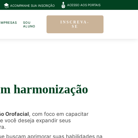
ACESSO AOS PORTAIS
ACOMPANHE SUA INSCRIÇÃO
INSCREVA-
EMPRESAS
SOU
ALUNO
SE
 em harmonização
o Orofacial
, com foco em capacitar
e você deseja expandir seus
ra.
que buscam aprimorar suas habilidades na