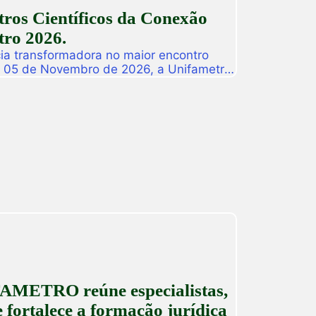
ros Científicos da Conexão
ro 2026.
ia transformadora no maior encontro
a 05 de Novembro de 2026, a Unifametro
ifametro 2026, um evento presencial
roca de vivências profissionais e a
icas. Com o propósito central de […]
AMETRO reúne especialistas,
 fortalece a formação jurídica