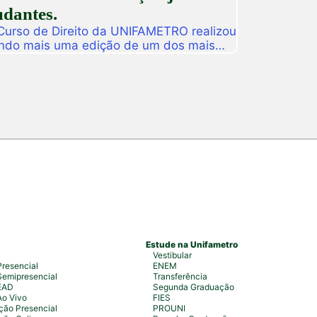
udantes.
 Curso de Direito da UNIFAMETRO realizou
ando mais uma edição de um dos mais
tituição. A programação aconteceu nos
 estudantes, professores, profissionais
s para uma intensa […]
Estude na Unifametro
Vestibular
resencial
ENEM
emipresencial
Transferência
EAD
Segunda Graduação
Ao Vivo
FIES
ão Presencial
PROUNI