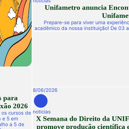
noticias
Unifametro anuncia Encont
Unifamet
Prepare-se para viver uma experiênc
acadêmico da nossa instituição! De 03 
abre suas portas para a Conexão Un
dedicado a fomentar a inovação, a t
disseminação de descobertas científ
8
/
06
/
2026
s para
exão 2026
noticias
 os cursos de
X Semana do Direito da UNIF
a e 5 em
ulho a 5 de
promove produção científica e