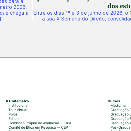
ões para a
dos est
metro 2026,
 que chega à
Entre os dias 1º e 3 de junho de 2026, o
]
a sua X Semana do Direito, consolid
importantes eventos acadêmicos da ins
campus Fortaleza e Maracanaú, reunindo
do Direito e convidado
A Unifametro
Cursos
Institucional
Medicina
Tour Virtual
Graduação P
Polos
Graduação S
Editais
Graduação 
Comissão Própria de Avaliação — CPA
Graduação 
Comitê de Ética em Pesquisa — CEP
Pós-Graduaç