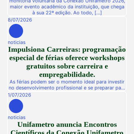
monitoria voluntária da Conexão Unifametro 2026,
maior evento acadêmico da instituição, que chega
à sua 22ª edição. Ao todo, […]
8
/
07
/
2026
noticias
Impulsiona Carreiras: programação
especial de férias oferece workshops
gratuitos sobre carreira e
empregabilidade.
As férias podem ser o momento ideal para investir
no desenvolvimento profissional e se preparar para
novas oportunidades no mercado de trabalho.
1
/
07
/
2026
Pensando nisso, a Unifametro Carreiras promoverá,
de 27 a 31 de julho, o Impulsiona Carreiras, uma
programação especial de férias composta por
noticias
workshops online e gratuitos voltados para alunos,
Unifametro anuncia Encontros
egressos e público interessado. […]
Científicos da Conexão Unifametro