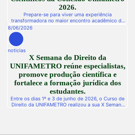
2026.
Prepare-se para viver uma experiência
transformadora no maior encontro acadêmico da
nossa instituição! De 03 a 05 de Novembro de
8
/
06
/
2026
2026, a Unifametro abre suas portas para a
Conexão Unifametro 2026, um evento presencial
dedicado a fomentar a inovação, a troca de
noticias
vivências profissionais e a disseminação de
X Semana do Direito da
descobertas científicas. Com o propósito central
de […]
UNIFAMETRO reúne especialistas,
promove produção científica e
fortalece a formação jurídica dos
estudantes.
Entre os dias 1º e 3 de junho de 2026, o Curso de
Direito da UNIFAMETRO realizou a sua X Semana
do Direito, consolidando mais uma edição de um
dos mais importantes eventos acadêmicos da
instituição. A programação aconteceu nos campus
Fortaleza e Maracanaú, reunindo estudantes,
professores, profissionais do Direito e convidados