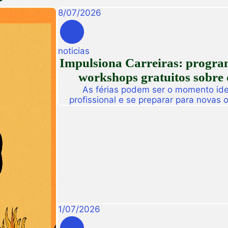
8
/
07
/
2026
noticias
Impulsiona Carreiras: programa
workshops gratuitos sobre 
As férias podem ser o momento idea
profissional e se preparar para novas
Pensando nisso, a Unifametro Carreir
Impulsiona Carreiras, uma programa
workshops online e gratuitos volta
interess
1
/
07
/
2026