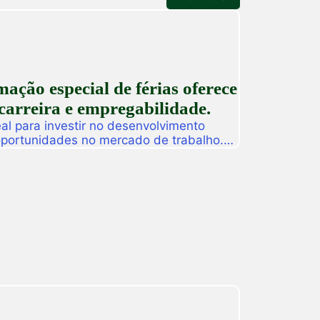
ção especial de férias oferece
carreira e empregabilidade.
l para investir no desenvolvimento
 oportunidades no mercado de trabalho.
as promoverá, de 27 a 31 de julho, o
ção especial de férias composta por
dos para alunos, egressos e público
ado. […]