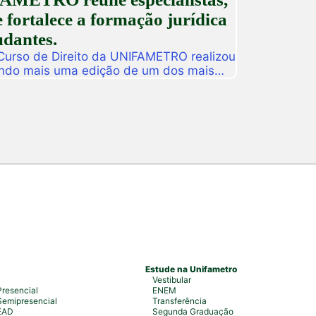
 fortalece a formação jurídica
udantes.
 Curso de Direito da UNIFAMETRO realizou
ando mais uma edição de um dos mais
tituição. A programação aconteceu nos
 estudantes, professores, profissionais
s para uma intensa […]
Estude na Unifametro
Vestibular
resencial
ENEM
emipresencial
Transferência
EAD
Segunda Graduação