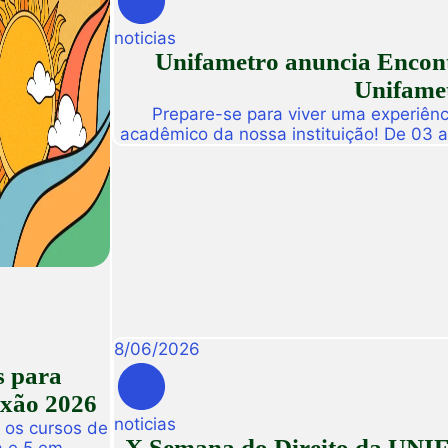
noticias
Unifametro anuncia Encont
Unifamet
Prepare-se para viver uma experiênc
acadêmico da nossa instituição! De 03 
abre suas portas para a Conexão Un
dedicado a fomentar a inovação, a t
disseminação de descobertas científ
8
/
06
/
2026
s para
exão 2026
noticias
 os cursos de
X Semana do Direito da UNIF