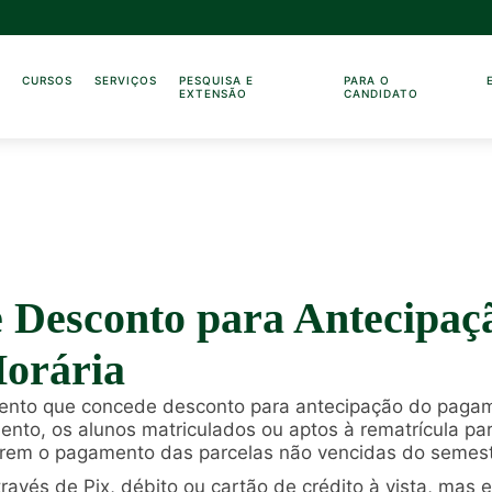
O
CURSOS
SERVIÇOS
PESQUISA E
PARA O
EXTENSÃO
CANDIDATO
 Desconto para Antecipaç
Horária
ento que concede desconto para antecipação do pagam
nto, os alunos matriculados ou aptos à rematrícula par
rem o pagamento das parcelas não vencidas do semest
vés de Pix, débito ou cartão de crédito à vista, mas 