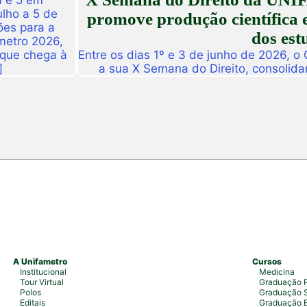
a e 5 em
ulho a 5 de
promove produção científica e
ões para a
dos est
metro 2026,
 que chega à
Entre os dias 1º e 3 de junho de 2026, o
]
a sua X Semana do Direito, consolid
importantes eventos acadêmicos da ins
campus Fortaleza e Maracanaú, reunindo
do Direito e convidado
A Unifametro
Cursos
Institucional
Medicina
Tour Virtual
Graduação P
Polos
Graduação S
Editais
Graduação 