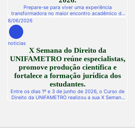
Prepare-se para viver uma experiência
transformadora no maior encontro acadêmico da
nossa instituição! De 03 a 05 de Novembro de
8
/
06
/
2026
2026, a Unifametro abre suas portas para a
Conexão Unifametro 2026, um evento presencial
dedicado a fomentar a inovação, a troca de
noticias
vivências profissionais e a disseminação de
X Semana do Direito da
descobertas científicas. Com o propósito central
de […]
UNIFAMETRO reúne especialistas,
promove produção científica e
fortalece a formação jurídica dos
estudantes.
Entre os dias 1º e 3 de junho de 2026, o Curso de
Direito da UNIFAMETRO realizou a sua X Semana
do Direito, consolidando mais uma edição de um
dos mais importantes eventos acadêmicos da
instituição. A programação aconteceu nos campus
Fortaleza e Maracanaú, reunindo estudantes,
professores, profissionais do Direito e convidados
para uma intensa […]