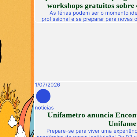
workshops gratuitos sobre 
As férias podem ser o momento idea
profissional e se preparar para novas
Pensando nisso, a Unifametro Carreir
Impulsiona Carreiras, uma programa
workshops online e gratuitos volta
interess
1
/
07
/
2026
noticias
Unifametro anuncia Encont
Unifamet
Prepare-se para viver uma experiênc