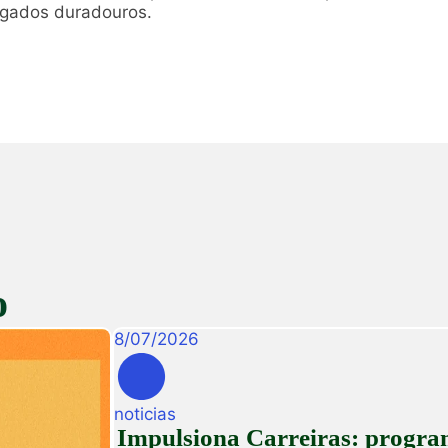
legados duradouros.
o
8
/
07
/
2026
noticias
Impulsiona Carreiras: programa