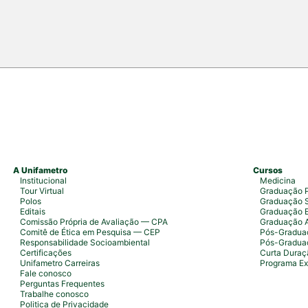
campus Fortaleza e Maracanaú, reunindo
do Direito e convidado
A Unifametro
Cursos
Institucional
Medicina
Tour Virtual
Graduação P
Polos
Graduação S
Editais
Graduação 
Comissão Própria de Avaliação — CPA
Graduação 
Comitê de Ética em Pesquisa — CEP
Pós-Graduaç
Responsabilidade Socioambiental
Pós-Gradua
Certificações
Curta Duraç
Unifametro Carreiras
Programa Ex
Fale conosco
Perguntas Frequentes
Trabalhe conosco
Politica de Privacidade