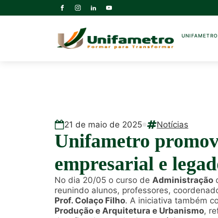
UNIFAMETR
21
de
maio
de
2025
Notícias
Unifametro promove
empresarial e legad
No dia 20/05 o curso de
Administração
reunindo alunos, professores, coordenado
Prof. Colaço Filho
. A iniciativa também 
Produção e Arquitetura e Urbanismo
, r