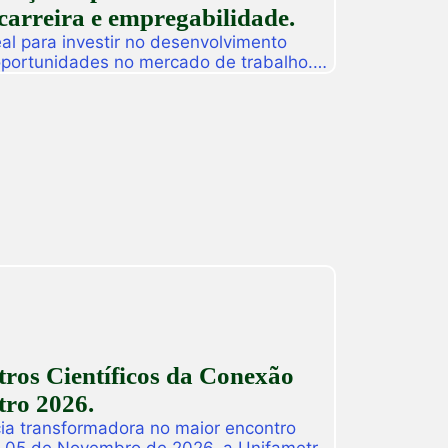
carreira e empregabilidade.
l para investir no desenvolvimento
 oportunidades no mercado de trabalho.
as promoverá, de 27 a 31 de julho, o
ção especial de férias composta por
dos para alunos, egressos e público
ado. […]
ros Científicos da Conexão
ro 2026.
ia transformadora no maior encontro