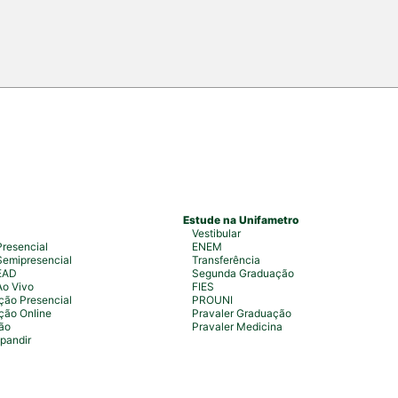
 estudantes, professores, profissionais
s para uma intensa […]
Estude na Unifametro
Vestibular
resencial
ENEM
emipresencial
Transferência
EAD
Segunda Graduação
Ao Vivo
FIES
ão Presencial
PROUNI
ção Online
Pravaler Graduação
ão
Pravaler Medicina
pandir