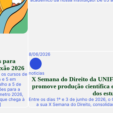
acadêmico da nossa instituição! De 03 
abre suas portas para a Conexão Un
dedicado a fomentar a inovação, a t
disseminação de descobertas científ
8
/
06
/
2026
s para
exão 2026
noticias
 os cursos de
X Semana do Direito da UNIF
a e 5 em
ulho a 5 de
promove produção científica e
ões para a
dos est
metro 2026,
 que chega à
Entre os dias 1º e 3 de junho de 2026, o
]
a sua X Semana do Direito, consolid
importantes eventos acadêmicos da ins