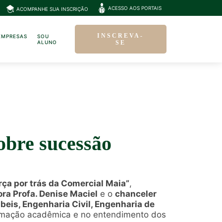
ACESSO AOS PORTAIS
ACOMPANHE SUA INSCRIÇÃO
INSCREVA-
EMPRESAS
SOU
ALUNO
SE
obre sucessão
orça por trás da Comercial Maia”
,
ora Profa. Denise Maciel
e o
chanceler
beis, Engenharia Civil, Engenharia de
mação acadêmica e no entendimento dos