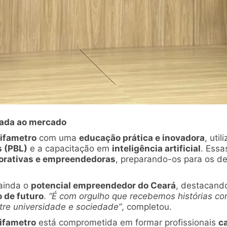
hada ao mercado
ifametro
com uma
educação prática e inovadora
, uti
 (PBL)
e a capacitação em
inteligência artificial
. Ess
aborativas e empreendedoras
, preparando-os para os d
ainda o
potencial empreendedor do Ceará
, destacand
 de futuro
.
“É com orgulho que recebemos histórias co
tre universidade e sociedade”
, completou.
ifametro
está comprometida em formar profissionais
ca