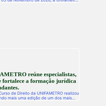
a 05 de Novembro de 2026, a Unifametro
ifametro 2026, um evento presencial
roca de vivências profissionais e a
icas. Com o propósito central de […]
AMETRO reúne especialistas,
 fortalece a formação jurídica
udantes.
 Curso de Direito da UNIFAMETRO realizou
ando mais uma edição de um dos mais
tituição. A programação aconteceu nos