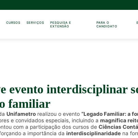
O
CURSOS
SERVIÇOS
PESQUISA E
PARA O
EXTENSÃO
CANDIDATO
 evento interdisciplinar s
o familiar
da
Unifametro
realizou o evento
“Legado Familiar: a f
res e convidados especiais, incluindo a
magnífica reit
contou com a participação dos cursos de
Ciências Contá
eforçando a importância da
interdisciplinaridade
na for