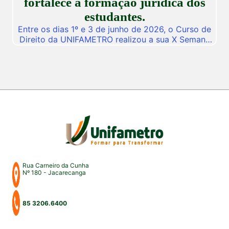
fortalece a formação jurídica dos
estudantes.
Entre os dias 1º e 3 de junho de 2026, o Curso de
Direito da UNIFAMETRO realizou a sua X Semana
do Direito, consolidando mais uma edição de um
dos mais importantes eventos acadêmicos da
instituição. A programação aconteceu nos campus
Fortaleza e Maracanaú, reunindo estudantes,
professores, profissionais do Direito e convidados
para uma intensa […]
Rua Carneiro da Cunha
Nº 180 - Jacarecanga
85 3206.6400