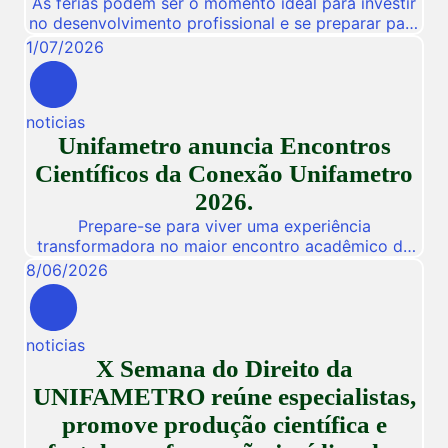
As férias podem ser o momento ideal para investir
no desenvolvimento profissional e se preparar para
novas oportunidades no mercado de trabalho.
1
/
07
/
2026
Pensando nisso, a Unifametro Carreiras promoverá,
de 27 a 31 de julho, o Impulsiona Carreiras, uma
programação especial de férias composta por
noticias
workshops online e gratuitos voltados para alunos,
Unifametro anuncia Encontros
egressos e público interessado. […]
Científicos da Conexão Unifametro
2026.
Prepare-se para viver uma experiência
transformadora no maior encontro acadêmico da
nossa instituição! De 03 a 05 de Novembro de
8
/
06
/
2026
2026, a Unifametro abre suas portas para a
Conexão Unifametro 2026, um evento presencial
dedicado a fomentar a inovação, a troca de
noticias
vivências profissionais e a disseminação de
X Semana do Direito da
descobertas científicas. Com o propósito central
de […]
UNIFAMETRO reúne especialistas,
promove produção científica e