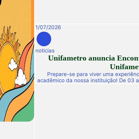
1
/
07
/
2026
noticias
Unifametro anuncia Encont
Unifamet
Prepare-se para viver uma experiênc
acadêmico da nossa instituição! De 03 
abre suas portas para a Conexão Un
dedicado a fomentar a inovação, a t
disseminação de descobertas científ