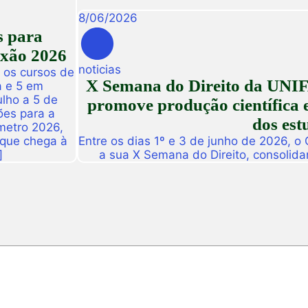
8
/
06
/
2026
s para
exão 2026
noticias
 os cursos de
X Semana do Direito da UNIF
a e 5 em
ulho a 5 de
promove produção científica e
ões para a
dos est
metro 2026,
 que chega à
Entre os dias 1º e 3 de junho de 2026, o
]
a sua X Semana do Direito, consolid
importantes eventos acadêmicos da ins
campus Fortaleza e Maracanaú, reunindo
do Direito e convidado