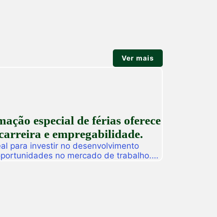
Ver mais
ção especial de férias oferece
carreira e empregabilidade.
l para investir no desenvolvimento
 oportunidades no mercado de trabalho.
as promoverá, de 27 a 31 de julho, o
ção especial de férias composta por
dos para alunos, egressos e público
ado. […]