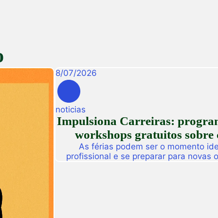
o
8
/
07
/
2026
noticias
Impulsiona Carreiras: programa
workshops gratuitos sobre 
As férias podem ser o momento idea
profissional e se preparar para novas
Pensando nisso, a Unifametro Carreir
Impulsiona Carreiras, uma programa
workshops online e gratuitos volta
interess