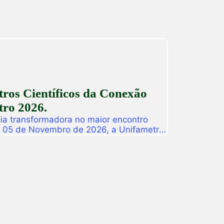
ros Científicos da Conexão
ro 2026.
ia transformadora no maior encontro
a 05 de Novembro de 2026, a Unifametro
ifametro 2026, um evento presencial
roca de vivências profissionais e a
icas. Com o propósito central de […]