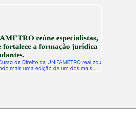
AMETRO reúne especialistas,
 fortalece a formação jurídica
udantes.
 Curso de Direito da UNIFAMETRO realizou
ando mais uma edição de um dos mais
tituição. A programação aconteceu nos
 estudantes, professores, profissionais
s para uma intensa […]