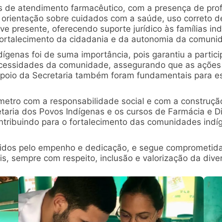
os de atendimento farmacêutico, com a presença de prof
e orientação sobre cuidados com a saúde, uso correto
e presente, oferecendo suporte jurídico às famílias ind
 o fortalecimento da cidadania e da autonomia da comuni
ígenas foi de suma importância, pois garantiu a partici
cessidades da comunidade, assegurando que as ações
o apoio da Secretaria também foram fundamentais para es
tro com a responsabilidade social e com a construção 
taria dos Povos Indígenas e os cursos de Farmácia e Di
ntribuindo para o fortalecimento das comunidades ind
vidos pelo empenho e dedicação, e segue comprometi
s, sempre com respeito, inclusão e valorização da dive