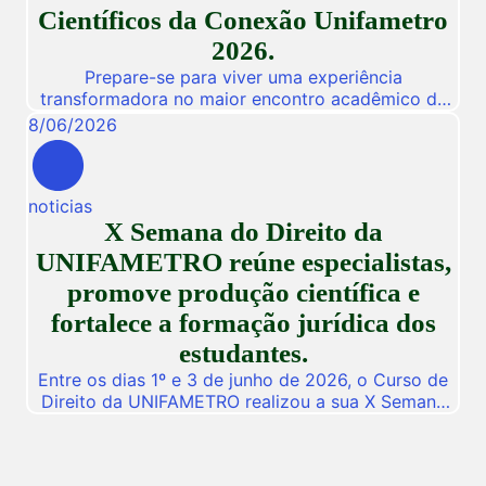
Científicos da Conexão Unifametro
2026.
Prepare-se para viver uma experiência
transformadora no maior encontro acadêmico da
nossa instituição! De 03 a 05 de Novembro de
8
/
06
/
2026
2026, a Unifametro abre suas portas para a
Conexão Unifametro 2026, um evento presencial
dedicado a fomentar a inovação, a troca de
noticias
vivências profissionais e a disseminação de
X Semana do Direito da
descobertas científicas. Com o propósito central
de […]
UNIFAMETRO reúne especialistas,
promove produção científica e
fortalece a formação jurídica dos
estudantes.
Entre os dias 1º e 3 de junho de 2026, o Curso de
Direito da UNIFAMETRO realizou a sua X Semana
do Direito, consolidando mais uma edição de um
dos mais importantes eventos acadêmicos da
instituição. A programação aconteceu nos campus