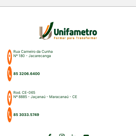
Fortaleza e Maracanaú, reunindo estudantes,
professores, profissionais do Direito e convidados
para uma intensa […]
Rua Carneiro da Cunha
Nº 180 - Jacarecanga
85 3206.6400
Rod. CE-065
Nº 8885 - Jaçanaú - Maracanaú - CE
85 3033.5749