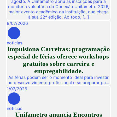
agosto. A Unifametro abriu as inscrições para a
monitoria voluntária da Conexão Unifametro 2026,
maior evento acadêmico da instituição, que chega
à sua 22ª edição. Ao todo, […]
8
/
07
/
2026
noticias
Impulsiona Carreiras: programação
especial de férias oferece workshops
gratuitos sobre carreira e
empregabilidade.
As férias podem ser o momento ideal para investir
no desenvolvimento profissional e se preparar para
novas oportunidades no mercado de trabalho.
1
/
07
/
2026
Pensando nisso, a Unifametro Carreiras promoverá,
de 27 a 31 de julho, o Impulsiona Carreiras, uma
programação especial de férias composta por
noticias
workshops online e gratuitos voltados para alunos,
Unifametro anuncia Encontros
egressos e público interessado. […]